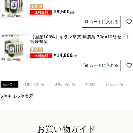
宅配便
¥
9,500
税込
カートに入れる
【国産100%】キラン草茶 無農薬 70g×10袋セット
宮崎県産
宅配便
¥
14,800
税込
カートに入れる
価格が安い順
価格が高い順
新着順
レビュー順
並び替え
5
件中
1
-
5
件表示
お買い物ガイド