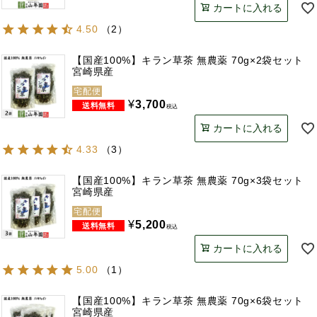
カートに入れる
4.50
（
2
）
【国産100%】キラン草茶 無農薬 70g×2袋セット
宮崎県産
宅配便
¥
3,700
税込
カートに入れる
4.33
（
3
）
【国産100%】キラン草茶 無農薬 70g×3袋セット
宮崎県産
宅配便
¥
5,200
税込
カートに入れる
5.00
（
1
）
【国産100%】キラン草茶 無農薬 70g×6袋セット
宮崎県産