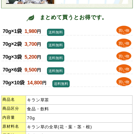
まとめて買うとお得です。
70g×1袋
1,980
買い物
円
送料無料
かごへ
70g×2袋
3,700
買い物
円
送料無料
かごへ
70g×3袋
5,200
買い物
円
送料無料
かごへ
70g×6袋
9,500
買い物
円
送料無料
かごへ
70g×10袋
14,800
買い物
円
送料無料
かごへ
商品名
キラン草茶
商品区分
食品・飲料
内容量
70g
原材料名
キラン草の全草(花・葉・茎・根)