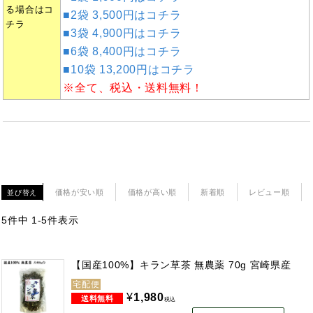
る場合はコ
■2袋 3,500円はコチラ
チラ
■3袋 4,900円はコチラ
■6袋 8,400円はコチラ
■10袋 13,200円はコチラ
※全て、税込・送料無料！
価格が安い順
価格が高い順
新着順
レビュー順
並び替え
5
件中
1
-
5
件表示
【国産100%】キラン草茶 無農薬 70g 宮崎県産
宅配便
¥
1,980
税込