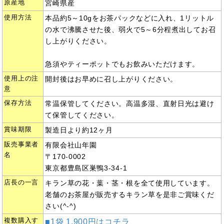
原産地
宮崎県産
使用方法
本品約5～10gをお茶パックなどに入れ、1リットル
の水で沸騰させた後、弱火で5～6分程煮出してお召
し上がりください。
急須やティーポットでもお飲みいただけます。
使用上の注
開封後はお早めに召し上がりください。
意
保存方法
常温保管してください。高温多湿、直射日光は避け
て保管してください。
賞味期限
製造日より約12ヶ月
販売事業者
有限会社山年園
名
〒170-0002
東京都豊島区巣鴨3-34-1
店長の一言
キラン草の花・葉・茎・根を全て使用しています。
老舗のお茶屋が販売するキラン草を是非ご賞味くだ
さい(^-^)
複数購入す
■1袋 1,900円はコチラ