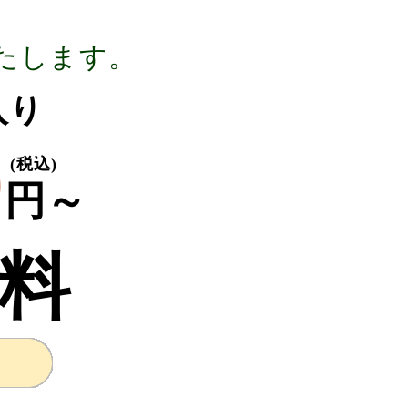
たします。
g入り
0
(税込)
円～
料