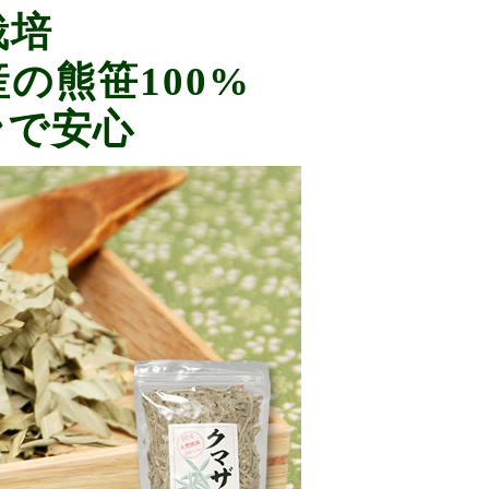
栽培
の熊笹100%
ンで安心