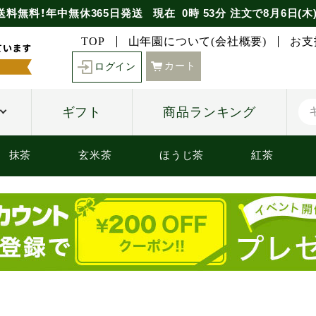
送料無料！年中無休365日発送
現在
0時
53分
注文で
8月6日(木
TOP
山年園について(会社概要)
お支
カート
ログイン
ギフト
商品ランキング
抹茶
玄米茶
ほうじ茶
紅茶