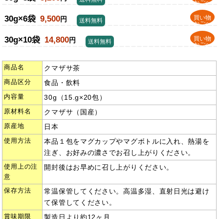
かごへ
30g×6袋
9,500
買い物
円
送料無料
かごへ
30g×10袋
14,800
買い物
円
送料無料
かごへ
商品名
クマザサ茶
商品区分
食品・飲料
内容量
30g（15.g×20包）
原材料名
クマザサ（国産）
原産地
日本
使用方法
本品１包をマグカップやマグボトルに入れ、熱湯を
注ぎ、お好みの濃さでお召し上がりください。
使用上の注
開封後はお早めに召し上がりください。
意
保存方法
常温保管してください。高温多湿、直射日光は避け
て保管してください。
賞味期限
製造日より約12ヶ月