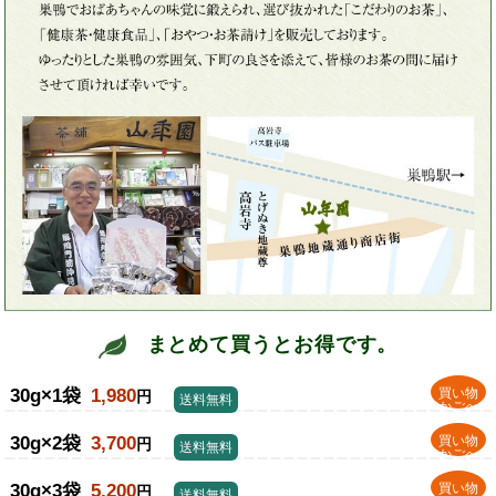
まとめて買うとお得です。
30g×1袋
1,980
買い物
円
送料無料
かごへ
30g×2袋
3,700
買い物
円
送料無料
かごへ
30g×3袋
5,200
買い物
円
送料無料