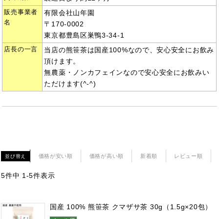
販売事業者
有限会社山年園
名
〒170-0002
東京都豊島区巣鴨3-34-1
店長の一言
当店の熊笹茶は国産100%なので、安心安全にお飲み
頂けます。
無農薬・ノンカフェインなので安心安全にお飲みい
ただけます(^-^)
価格が安い順
価格が高い順
新着順
レビュー順
並び替え
5
件中
1
-
5
件表示
国産 100% 熊笹茶 クマザサ茶 30g（1.5g×20包）