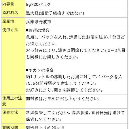
内容量
5g×20パック
原材料名
黒大豆(遺伝子組換えではない)
原産地
兵庫県丹波市
使用方法
■急須の場合
急須に1パックを入れ、沸騰したお湯を注ぎ、1分ほど
お待ちください。
おっ好みにより、濃さは調節してください。2～3煎目
も同様にお楽しみください。
■ヤカンの場合
約1リットルの沸騰したお湯に対して、1パックを入
れ、5分間程弱火で煮出してください。
お好みにより、濃さを調節してください。
使用上の注
開封後はお早めに召し上がりください。
意
保存方法
常温保管してください。高温多湿、直射日光は避けて
保管してください。
賞味期限
製造日より約20ヶ月