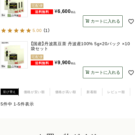
宅配便
¥
6,600
税込
カートに入れる
5.00
（
1
）
【国産】丹波黒豆茶 丹波産100% 5g×20パック ×10
袋セット
宅配便
¥
9,900
税込
カートに入れる
価格が安い順
価格が高い順
新着順
レビュー順
並び替え
5
件中
1
-
5
件表示