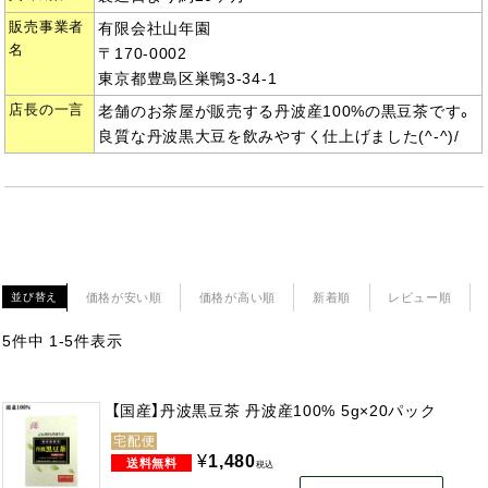
販売事業者
有限会社山年園
名
〒170-0002
東京都豊島区巣鴨3-34-1
店長の一言
老舗のお茶屋が販売する丹波産100%の黒豆茶です。
良質な丹波黒大豆を飲みやすく仕上げました(^-^)/
価格が安い順
価格が高い順
新着順
レビュー順
並び替え
5
件中
1
-
5
件表示
【国産】丹波黒豆茶 丹波産100% 5g×20パック
宅配便
¥
1,480
税込