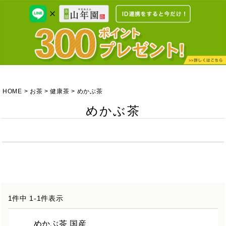
HOME
お茶
健康茶
めかぶ茶
めかぶ茶
1
件中
1
-
1
件表示
めかぶ茶 国産