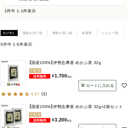
1
件中
1
-
1
件表示
価格が安い順
価格が高い順
新着順
レビュー順
並び替え
5
件中
1
-
5
件表示
【国産100%】伊勢志摩産 めかぶ茶 32g
宅配便
¥
1,700
税込
カートに入れる
4.67
（
3
）
【国産100%】伊勢志摩産 めかぶ茶 32g×2袋セット
宅配便
¥
3,200
税込