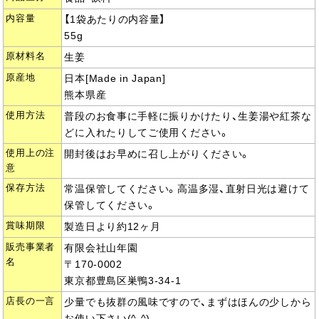
内容量
【1袋あたりの内容量】
55g
原材料名
生姜
原産地
日本[Made in Japan]
熊本県産
使用方法
普段のお食事に手軽に振りかけたり、生姜湯や紅茶な
どに入れたりしてご使用ください。
使用上の注
開封後はお早めに召し上がりください。
意
保存方法
常温保管してください。高温多湿、直射日光は避けて
保管してください。
賞味期限
製造日より約12ヶ月
販売事業者
有限会社山年園
名
〒170-0002
東京都豊島区巣鴨3-34-1
店長の一言
少量でも抜群の風味ですので、まずはほんの少しから
お使い下さい(^-^)