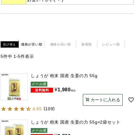
価格が安い順
価格が高い順
新着順
レビュー順
並び替え
5
件中
1
-
5
件表示
しょうが 粉末 国産 生姜の力 55g
メール便
¥
1,980
税込
カートに入れる
4.65
（
109
）
しょうが 粉末 国産 生姜の力 55g×2袋セット
メール便