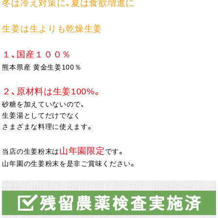
冬は冷え対策に、夏は食欲増進に
生姜は生よりも乾燥生姜
１、国産１００％
熊本県産 黄金生姜100％
２、原材料は生姜100%。
砂糖を加えていないので、
生姜湯としてだけでなく
さまざまな料理に使えます。
山年園限定
当店の生姜粉末は
です。
山年園の生姜粉末を是非ご賞味ください。