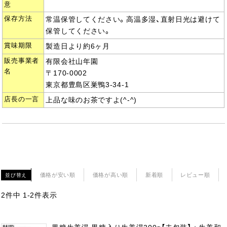
意
保存方法
常温保管してください。高温多湿、直射日光は避けて
保管してください。
賞味期限
製造日より約6ヶ月
販売事業者
有限会社山年園
名
〒170-0002
東京都豊島区巣鴨3-34-1
店長の一言
上品な味のお茶ですよ(^-^)
価格が安い順
価格が高い順
新着順
レビュー順
並び替え
2
件中
1
-
2
件表示