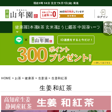
現在
9時
58分
注文で
8月7日(金) 発送
ログイン
健康茶
日本茶
抹茶
玄米茶
ほうじ茶
紅茶
中国茶
ハーブティ
HOME
お茶
健康茶
生姜湯
生姜和紅茶
生姜和紅茶