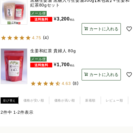
黒糖生姜湯 黒糖入り生姜湯300g【未包装】＋生姜和
紅茶80gセット
メール便
¥
3,200
税込
カートに入れる
4.75
（
4
）
生姜和紅茶 貴婦人 80g
メール便
¥
1,700
税込
カートに入れる
4.63
（
8
）
価格が安い順
価格が高い順
新着順
レビュー順
並び替え
2
件中
1
-
2
件表示