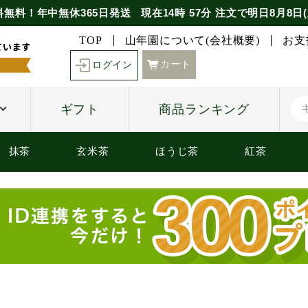
料無料！年中無休365日発送
現在
14時
57分
注文で
明日8月8日(
TOP
山年園について(会社概要)
お支
カート
ログイン
ギフト
商品ランキング
抹茶
玄米茶
ほうじ茶
紅茶