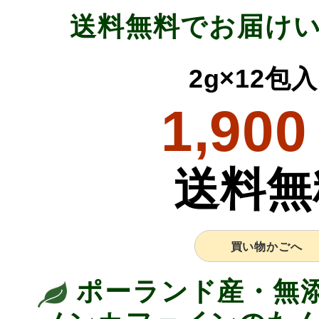
送料無料でお届け
2g×12包
1,900
送料無
買い物かごへ
ポーランド産・無