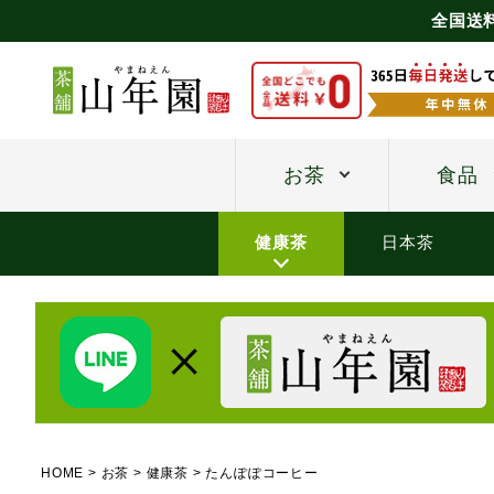
全国送
お茶
食品
健康茶
日本茶
HOME
お茶
健康茶
たんぽぽコーヒー