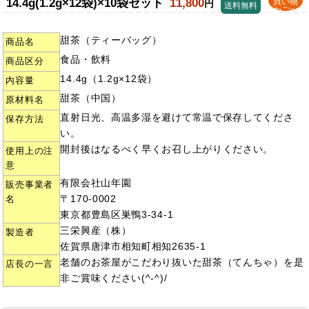
14.4g(1.2g×12袋)×10袋セット
11,800
買い物
円
送料無料
かごへ
甜茶（ティーバッグ）
商品名
食品・飲料
商品区分
14.4g（1.2g×12袋）
内容量
甜茶（中国）
原材料名
直射日光、高温多湿を避けて常温で保存してくださ
保存方法
い。
開封後はなるべく早くお召し上がりください。
使用上の注
意
有限会社山年園
販売事業者
〒170-0002
名
東京都豊島区巣鴨3-34-1
三栄興産（株）
製造者
佐賀県唐津市相知町相知2635-1
老舗のお茶屋がこだわり抜いた甜茶（てんちゃ）を是
店長の一言
非ご賞味ください(^-^)/