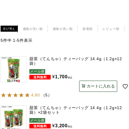
価格が安い順
価格が高い順
新着順
レビュー順
並び替え
5
件中
1
-
5
件表示
甜茶（てんちゃ）ティーバッグ 14.4g（1.2g×12
袋）
メール便
¥
1,700
税込
カートに入れる
4.80
（
5
）
甜茶（てんちゃ）ティーバッグ 14.4g（1.2g×12
袋）×2袋セット
メール便
¥
3,200
税込