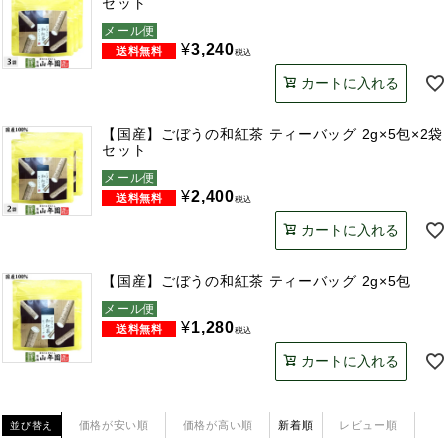
セット
メール便
¥
3,240
税込
カートに入れる
【国産】ごぼうの和紅茶 ティーバッグ 2g×5包×2袋
セット
メール便
¥
2,400
税込
カートに入れる
【国産】ごぼうの和紅茶 ティーバッグ 2g×5包
メール便
¥
1,280
税込
カートに入れる
価格が安い順
価格が高い順
新着順
レビュー順
並び替え