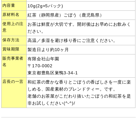
内容量
10g(2g×5パック)
原材料名
紅茶（静岡県産）ごぼう（鹿児島県）
使用上の注
お茶は鮮度が大切です。開封後はお早めにお飲みく
意
ださい。
保存方法
高温／多湿を避け移り香にご注意ください。
賞味期限
製造日より約10ヶ月
販売事業者
有限会社山年園
名
〒170-0002
東京都豊島区巣鴨3-34-1
店長の一言
和紅茶の豊かな香りとごぼうの香ばしさを一度に楽
しめる、国産素材のブレンドティー。です。
老舗のお茶屋がこだわり抜いたごぼうの和紅茶を是
非お試しください(^-^)/