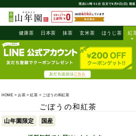
現在
11時
51分
注文で
8月9日(日) 発送
健康茶
日本茶
抹茶
玄米茶
ほうじ茶
紅
HOME
お茶
紅茶
ごぼうの和紅茶
ごぼうの和紅茶
山年園限定
国産