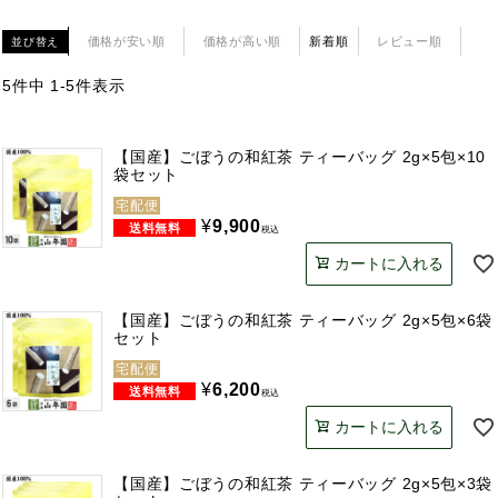
価格が安い順
価格が高い順
新着順
レビュー順
並び替え
5
件中
1
-
5
件表示
【国産】ごぼうの和紅茶 ティーバッグ 2g×5包×10
袋セット
宅配便
¥
9,900
税込
カートに入れる
【国産】ごぼうの和紅茶 ティーバッグ 2g×5包×6袋
セット
宅配便
¥
6,200
税込
カートに入れる
【国産】ごぼうの和紅茶 ティーバッグ 2g×5包×3袋