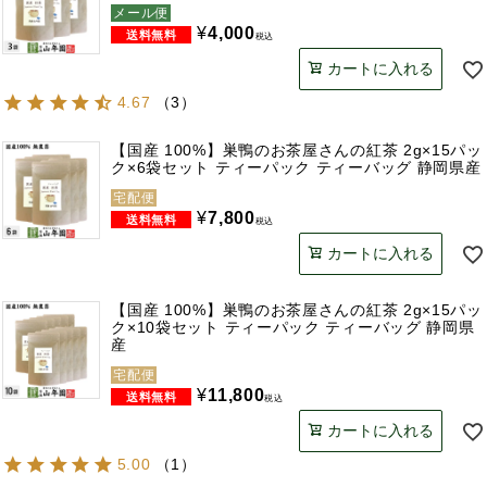
メール便
¥
4,000
税込
カートに入れる
4.67
（
3
）
【国産 100%】巣鴨のお茶屋さんの紅茶 2g×15パッ
ク×6袋セット ティーパック ティーバッグ 静岡県産
宅配便
¥
7,800
税込
カートに入れる
【国産 100%】巣鴨のお茶屋さんの紅茶 2g×15パッ
ク×10袋セット ティーパック ティーバッグ 静岡県
産
宅配便
¥
11,800
税込
カートに入れる
5.00
（
1
）