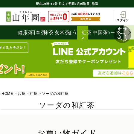
現在
19時
53分
注文で
明日8月9日(日) 発送
ログイン
健康茶
日本茶
抹茶
玄米茶
ほうじ茶
紅茶
中国茶
ハーブティ
HOME
お茶
紅茶
ソーダの和紅茶
ソーダの和紅茶
お買い物ガイド