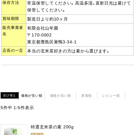
保存方法
常温保管してください。高温多湿、直射日光は避けて
保管してください。
賞味期限
製造日より約10ヶ月
販売事業者
有限会社山年園
名
〒170-0002
東京都豊島区巣鴨3-34-1
店長の一言
本当の玄米茶好きの方は素から選びます。
価格が安い順
価格が高い順
新着順
レビュー順
並び替え
5
件中
1
-
5
件表示
特選玄米茶の素 200g