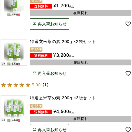
宅配便
¥
1,700
税込
在庫切れ
再入荷お知らせ
特選玄米茶の素 200g ×2袋セット
宅配便
¥
3,200
税込
在庫切れ
再入荷お知らせ
5.00
（
1
）
特選玄米茶の素 200g ×3袋セット
宅配便
¥
4,500
税込
在庫切れ
再入荷お知らせ