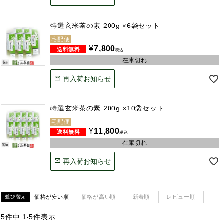
特選玄米茶の素 200g ×6袋セット
宅配便
¥
7,800
税込
在庫切れ
再入荷お知らせ
特選玄米茶の素 200g ×10袋セット
宅配便
¥
11,800
税込
在庫切れ
再入荷お知らせ
価格が安い順
価格が高い順
新着順
レビュー順
並び替え
5
件中
1
-
5
件表示