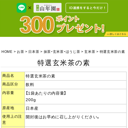
HOME
お茶
日本茶
抹茶・玄米茶・ほうじ茶
玄米茶
特選玄米茶の素
特選玄米茶の素
商品名
特選玄米茶の素
商品区分
飲料
内容量
【1袋あたりの内容量】
200g
原産地
日本産
使用上の注
開封後はお早めに召し上がりください。
意