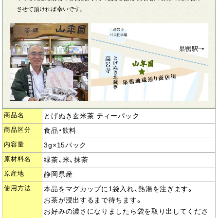
商品名
とげぬき玄米茶 ティーパック
商品区分
食品・飲料
内容量
3g×15パック
原材料名
緑茶、米、抹茶
原産地
静岡県産
使用方法
本品をマグカップに1袋入れ、熱湯を注ぎます。
お茶が浸出するまで待ちます。
お好みの濃さになりましたら袋を取り出してくださ