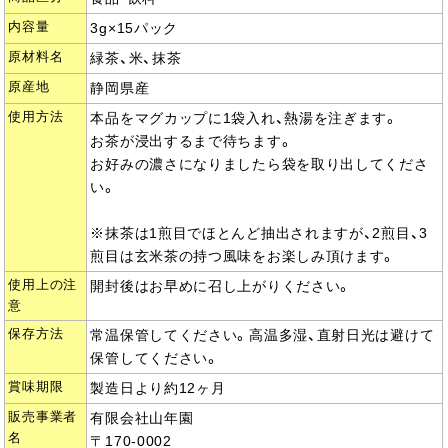
内容量
3g×15パック
原材料名
緑茶、米、抹茶
原産地
静岡県産
使用方法
本品をマグカップに1袋入れ、熱湯を注ぎます。
お茶が浸出するまで待ちます。
お好みの濃さになりましたら袋を取り出してくださ
い。
※抹茶は1煎目でほとんど抽出されますが、2煎目、3
煎目は玄米茶の持つ風味をお楽しみ頂けます。
使用上の注
開封後はお早めに召し上がりください。
意
保存方法
常温保管してください。高温多湿、直射日光は避けて
保管してください。
賞味期限
製造日より約12ヶ月
販売事業者
有限会社山年園
名
〒170-0002