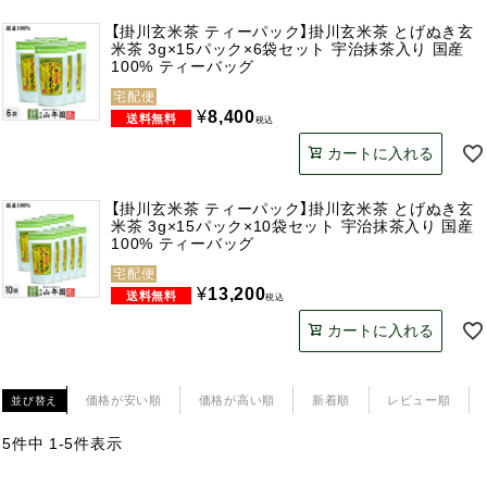
【掛川玄米茶 ティーパック】掛川玄米茶 とげぬき玄
米茶 3g×15パック×6袋セット 宇治抹茶入り 国産
100% ティーバッグ
宅配便
¥
8,400
税込
カートに入れる
【掛川玄米茶 ティーパック】掛川玄米茶 とげぬき玄
米茶 3g×15パック×10袋セット 宇治抹茶入り 国産
100% ティーバッグ
宅配便
¥
13,200
税込
カートに入れる
価格が安い順
価格が高い順
新着順
レビュー順
並び替え
5
件中
1
-
5
件表示