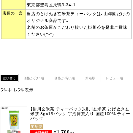
東京都豊島区巣鴨3-34-1
店長の一言
当店のとげぬき玄米茶ティーパックは、山年園だけの
オリジナル商品です。
老舗のお茶屋がこだわり抜いた掛川茶を是非ご賞味
ください(^-^)
価格が安い順
価格が高い順
新着順
レビュー順
並び替え
5
件中
1
-
5
件表示
【掛川玄米茶 ティーパック】掛川玄米茶 とげぬき玄
米茶 3g×15パック 宇治抹茶入り 国産100% ティー
バッグ
宅配便
¥
1,700