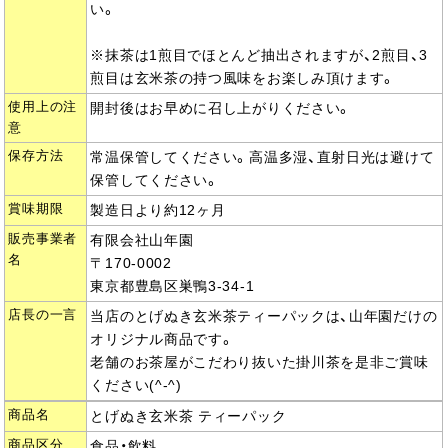
い。
※抹茶は1煎目でほとんど抽出されますが、2煎目、3
煎目は玄米茶の持つ風味をお楽しみ頂けます。
使用上の注
開封後はお早めに召し上がりください。
意
保存方法
常温保管してください。高温多湿、直射日光は避けて
保管してください。
賞味期限
製造日より約12ヶ月
販売事業者
有限会社山年園
名
〒170-0002
東京都豊島区巣鴨3-34-1
店長の一言
当店のとげぬき玄米茶ティーパックは、山年園だけの
オリジナル商品です。
老舗のお茶屋がこだわり抜いた掛川茶を是非ご賞味
ください(^-^)
商品名
とげぬき玄米茶 ティーパック
商品区分
食品・飲料