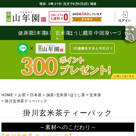
現在
3時
27分
注文で
8月9日(日) 発送
ログイン
健康茶
日本茶
抹茶
玄米茶
ほうじ茶
紅茶
中国茶
ハーブティ
HOME
お茶
日本茶
抹茶・玄米茶・ほうじ茶
玄米茶
掛川玄米茶ティーパック
掛川玄米茶ティーパック
～素材へのこだわり～