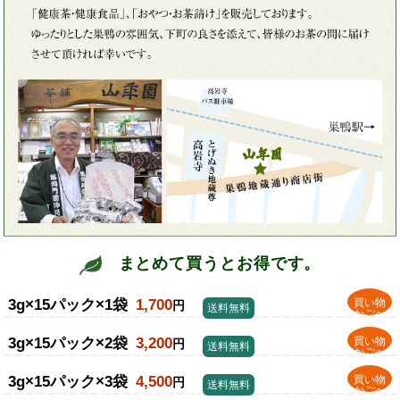
まとめて買うとお得です。
3g×15パック×1袋
1,700
買い物
円
送料無料
かごへ
3g×15パック×2袋
3,200
買い物
円
送料無料
かごへ
3g×15パック×3袋
4,500
買い物
円
送料無料
かごへ