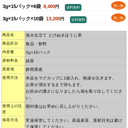
3g×15パック×6袋
8,400
買い物
円
送料無料
かごへ
3g×15パック×10袋
13,200
買い物
円
送料無料
かごへ
商品名
強火仕立て とげぬきほうじ茶
商品区分
食品・飲料
内容量
3g×15パック
原材料名
緑茶
原産地
静岡県産
使用方法
本品をマグカップに1袋入れ、熱湯を注ぎます。
お茶が浸出するまで待ちます。
お好みの濃さになりましたら袋を取り出してくださ
い。
使用上の注
開封後はお早めに召し上がりください。
意
保存方法
常温保管してください。高温多湿、直射日光は避け
て保管してください。