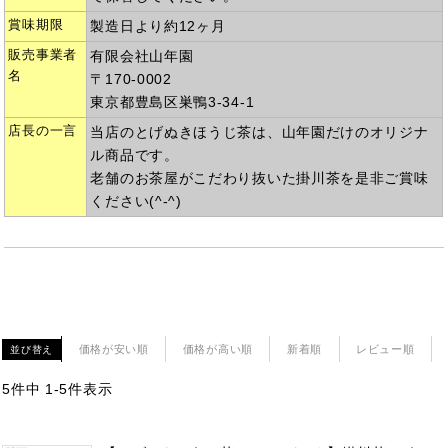
賞味期限
製造日より約12ヶ月
販売事業者
有限会社山年園
名
〒170-0002
東京都豊島区巣鴨3-34-1
店長の一言
当店のとげぬきほうじ茶は、山年園だけのオリジナ
ル商品です。
老舗のお茶屋がこだわり抜いた掛川茶を是非ご賞味
ください(^-^)
価格が安い順
価格が高い順
新着順
レビュー順
並び替え
5
件中
1
-
5
件表示