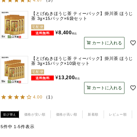
4.67
（
3
）
【とげぬきほうじ茶 ティーパック】掛川茶 ほうじ
茶 3g×15パック×6袋セット
宅配便
¥
8,400
税込
カートに入れる
【とげぬきほうじ茶 ティーパック】掛川茶 ほうじ
茶 3g×15パック×10袋セット
宅配便
¥
13,200
税込
カートに入れる
4.00
（
1
）
価格が安い順
価格が高い順
新着順
レビュー順
並び替え
5
件中
1
-
5
件表示