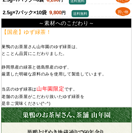
円
送料無料
かごへ
2.5g×7パック×10袋
9,800
買い物
円
送料無料
かごへ
～素材へのこだわり～
【国産】ゆず緑茶！
巣鴨のお茶屋さん山年園のゆず緑茶は、
とことん品質にこだわりました。
静岡県産の緑茶と徳島県産のゆず、
厳選した明確な原料のみを使用して製造しています。
山年園限定
当店のゆず緑茶は
です。
老舗のお茶屋がこだわり抜いたゆず緑茶を
是非ご賞味ください(^-^)