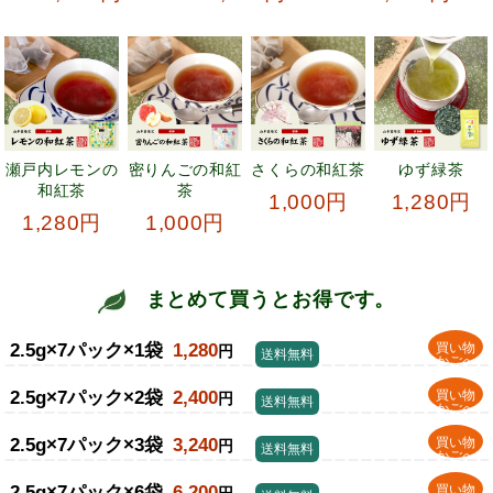
瀬戸内レモンの
密りんごの和紅
さくらの和紅茶
ゆず緑茶
和紅茶
茶
1,000円
1,280円
1,280円
1,000円
まとめて買うとお得です。
2.5g×7パック×1袋
1,280
買い物
円
送料無料
かごへ
2.5g×7パック×2袋
2,400
買い物
円
送料無料
かごへ
2.5g×7パック×3袋
3,240
買い物
円
送料無料
かごへ
2.5g×7パック×6袋
6,200
買い物