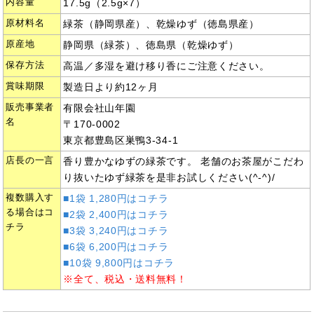
内容量
17.5g（2.5g×7）
原材料名
緑茶（静岡県産）、乾燥ゆず（徳島県産）
原産地
静岡県（緑茶）、徳島県（乾燥ゆず）
保存方法
高温／多湿を避け移り香にご注意ください。
賞味期限
製造日より約12ヶ月
販売事業者
有限会社山年園
名
〒170-0002
東京都豊島区巣鴨3-34-1
店長の一言
香り豊かなゆずの緑茶です。 老舗のお茶屋がこだわ
り抜いたゆず緑茶を是非お試しください(^-^)/
複数購入す
■1袋 1,280円はコチラ
る場合はコ
■2袋 2,400円はコチラ
チラ
■3袋 3,240円はコチラ
■6袋 6,200円はコチラ
■10袋 9,800円はコチラ
※全て、税込・送料無料！