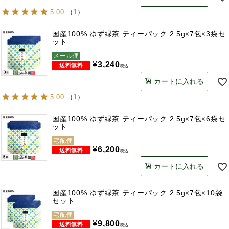
5.00
（
1
）
国産100% ゆず緑茶 ティーパック 2.5g×7包×3袋セ
ット
メール便
¥
3,240
税込
カートに入れる
5.00
（
1
）
国産100% ゆず緑茶 ティーパック 2.5g×7包×6袋セ
ット
宅配便
¥
6,200
税込
カートに入れる
国産100% ゆず緑茶 ティーパック 2.5g×7包×10袋
セット
宅配便
¥
9,800
税込