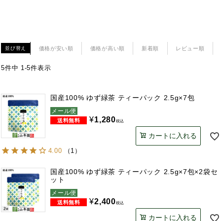
価格が安い順
価格が高い順
新着順
レビュー順
並び替え
5
件中
1
-
5
件表示
国産100% ゆず緑茶 ティーパック 2.5g×7包
メール便
¥
1,280
税込
カートに入れる
4.00
（
1
）
国産100% ゆず緑茶 ティーパック 2.5g×7包×2袋セ
ット
メール便
¥
2,400
税込
カートに入れる