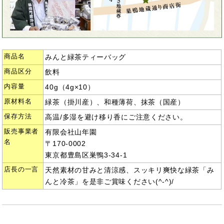
商品名
みんと緑茶ティーバッグ
商品区分
飲料
内容量
40g（4g×10）
原材料名
緑茶（掛川産）、和種薄荷、抹茶（国産）
保存方法
高温/多湿を避け移り香にご注意ください。
販売事業者
有限会社山年園
名
〒170-0002
東京都豊島区巣鴨3-34-1
店長の一言
天然素材の甘みと清涼感、スッキリ爽快な緑茶「み
んと冷茶」を是非ご賞味ください(^-^)/