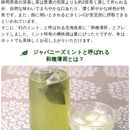
静岡県産の深蒸し茶は普通の煎茶よりも約2倍長く蒸して作られる
分、自然な味わいでまろやかな口あたり、濃く鮮やかな緑色が特
長です。また、熱に弱いとされるビタミンCが安定的に摂取できる
といわれています。
そこに「幻のミント」と呼ばれる北海道産に「和種薄荷」とブレ
ンドしました。ミント特有の爽快感は夏にぴったりですが、冬は
ホットでも美味しくお召し上がりいただけます。
ジャパニーズミントと呼ばれる
和種薄荷とは？