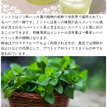
ミントとはシソ科ハッカ属の植物の総称で全世界で栽培されてい
るハーブの一種です。ミントには多くの種類がありメントール成
分が含まれるペパーミント系と含まれないスペアミント系に分け
ることができます。和種薄荷はメントール含有量は一番多いペパ
ーミント系の植物になります。
精油はアロマテラピーでもよく利用されますが、最近では掃除や
虫よけなどの代用として、アウトドアやライフスタイルの中でも
使われています。