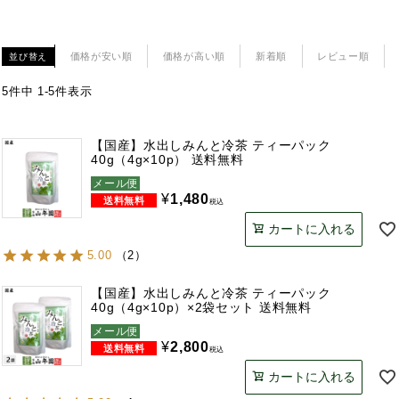
価格が安い順
価格が高い順
新着順
レビュー順
並び替え
5
件中
1
-
5
件表示
【国産】水出しみんと冷茶 ティーパック
40g（4g×10p） 送料無料
メール便
¥
1,480
税込
カートに入れる
5.00
（
2
）
【国産】水出しみんと冷茶 ティーパック
40g（4g×10p）×2袋セット 送料無料
メール便
¥
2,800
税込
カートに入れる