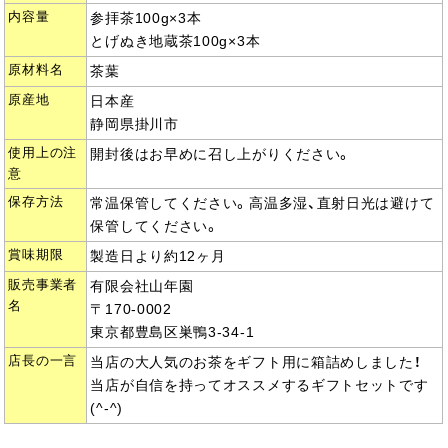
内容量
参拝茶100g×3本
とげぬき地蔵茶100g×3本
原材料名
茶葉
原産地
日本産
静岡県掛川市
使用上の注
開封後はお早めに召し上がりください。
意
保存方法
常温保管してください。高温多湿、直射日光は避けて
保管してください。
賞味期限
製造日より約12ヶ月
販売事業者
有限会社山年園
名
〒170-0002
東京都豊島区巣鴨3-34-1
店長の一言
当店の大人気のお茶をギフト用に箱詰めしました！
当店が自信を持ってオススメするギフトセットです
(^-^)