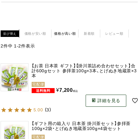
価格が安い順
価格が高い順
新着順
レビュー順
並び替え
2
件中
1
-
2
件表示
【お茶 日本茶 ギフト】【掛川茶詰め合わせセット】合
計600gセット 参拝茶100g×3本、とげぬき地蔵茶×3
本
宅配便
¥
7,200
税込
詳細を見る
5.00
（
3
）
【ギフト用の箱入り 日本茶 掛川茶セット】参拝茶
100g×2袋・とげぬき地蔵茶100g×4袋セット
宅配便