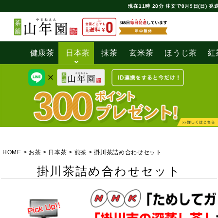
現在
11時
28分
注文で
8月9日(日) 発
健康茶
日本茶
抹茶
玄米茶
ほうじ茶
紅
HOME
お茶
日本茶
煎茶
掛川茶詰め合わせセット
掛川茶詰め合わせセット