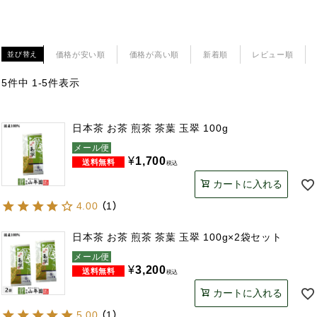
価格が安い順
価格が高い順
新着順
レビュー順
並び替え
5
件中
1
-
5
件表示
日本茶 お茶 煎茶 茶葉 玉翠 100g
メール便
¥
1,700
税込
カートに入れる
4.00
（
1
）
日本茶 お茶 煎茶 茶葉 玉翠 100g×2袋セット
メール便
¥
3,200
税込
カートに入れる
5.00
（
1
）