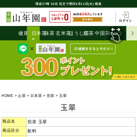
現在
17時
34分
注文で
明日8月11日(火) 発送
ログイン
健康茶
日本茶
抹茶
玄米茶
ほうじ茶
紅茶
中国茶
ハーブティ
HOME
お茶
日本茶
煎茶
玉翠
玉翠
商品名
煎茶 玉翠
商品区分
飲料