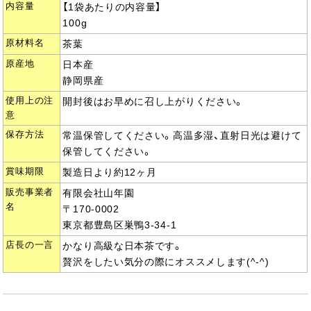
内容量
【1袋あたりの内容量】
100g
原材料名
茶葉
原産地
日本産
静岡県産
使用上の注
開封後はお早めに召し上がりください。
意
保存方法
常温保管してください。高温多湿、直射日光は避けて
保管してください。
賞味期限
製造日より約12ヶ月
販売事業者
有限会社山年園
名
〒170-0002
東京都豊島区巣鴨3-34-1
店長の一言
かなり高級な日本茶です。
贅沢をしたい気分の際にオススメします(^-^)