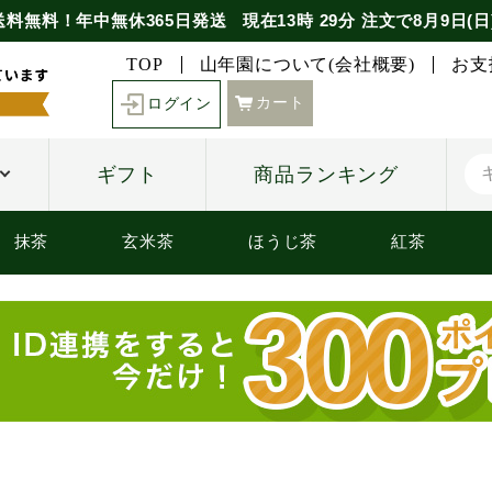
送料無料！年中無休365日発送
現在
13時
29分
注文で
8月9日(日
TOP
山年園について(会社概要)
お支
カート
ログイン
ギフト
商品ランキング
抹茶
玄米茶
ほうじ茶
紅茶