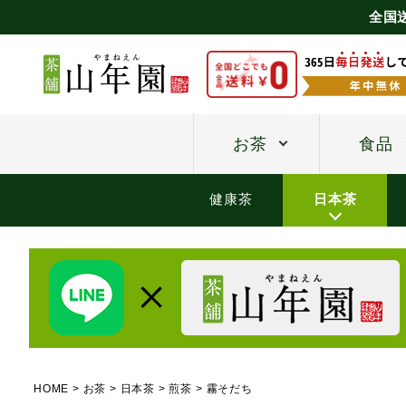
全国
お茶
食品
健康茶
日本茶
HOME
お茶
日本茶
煎茶
霧そだち