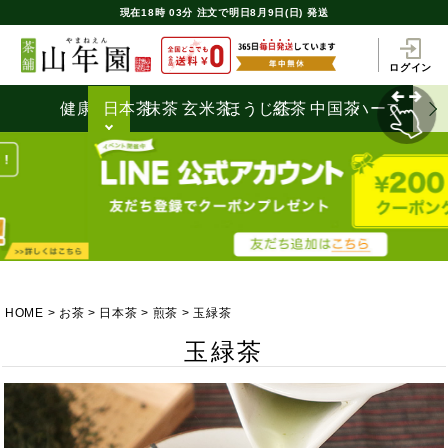
現在
18時
03分
注文で
明日8月9日(日) 発送
ログイン
健康茶
日本茶
抹茶
玄米茶
ほうじ茶
紅茶
中国茶
ハーブティ
HOME
お茶
日本茶
煎茶
玉緑茶
玉緑茶