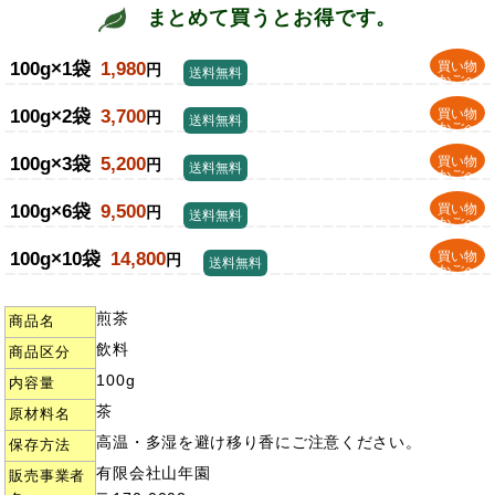
まとめて買うとお得です。
100g×1袋
1,980
買い物
円
送料無料
かごへ
100g×2袋
3,700
買い物
円
送料無料
かごへ
100g×3袋
5,200
買い物
円
送料無料
かごへ
100g×6袋
9,500
買い物
円
送料無料
かごへ
100g×10袋
14,800
買い物
円
送料無料
かごへ
煎茶
商品名
飲料
商品区分
100g
内容量
茶
原材料名
高温・多湿を避け移り香にご注意ください。
保存方法
有限会社山年園
販売事業者