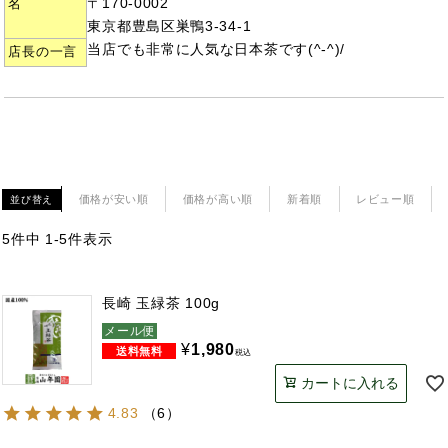
〒170-0002
名
東京都豊島区巣鴨3-34-1
当店でも非常に人気な日本茶です(^-^)/
店長の一言
価格が安い順
価格が高い順
新着順
レビュー順
並び替え
5
件中
1
-
5
件表示
長崎 玉緑茶 100g
メール便
¥
1,980
税込
カートに入れる
4.83
（
6
）