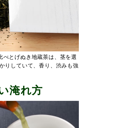
比べとげぬき地蔵茶は、茎を選
っかりしていて、香り、渋みも強
い淹れ方