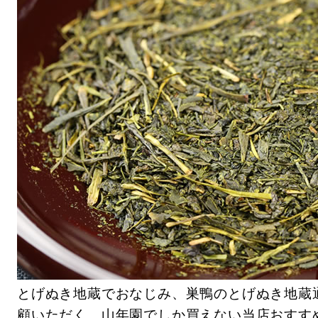
とげぬき地蔵でおなじみ、巣鴨のとげぬき地蔵
顧いただく、山年園でしか買えない当店おすす