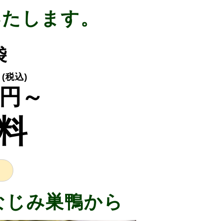
いたします。
3袋
(税込)
円～
料
なじみ巣鴨から