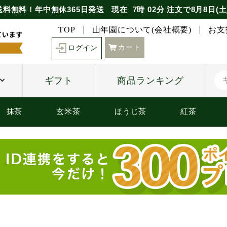
送料無料！年中無休365日発送
現在
7時
02分
注文で
8月8日(土
TOP
山年園について(会社概要)
お支
カート
ログイン
ギフト
商品ランキング
抹茶
玄米茶
ほうじ茶
紅茶