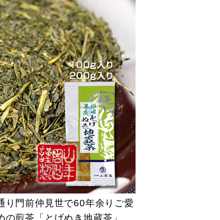
通り門前仲見世で60年余りご愛
めの煎茶「とげぬき地蔵茶」