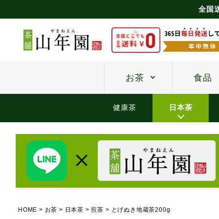
全国
お茶
食品
健康茶
日本茶
HOME
お茶
日本茶
煎茶
とげぬき地蔵茶200g