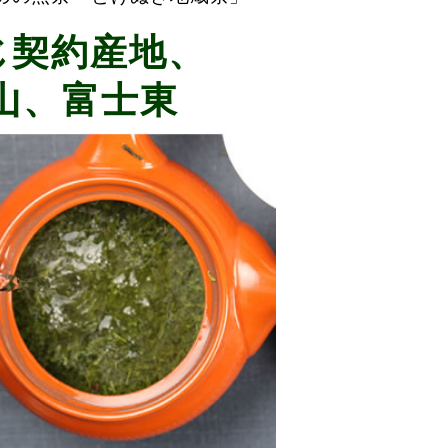
じ契約産地、
山、富士東