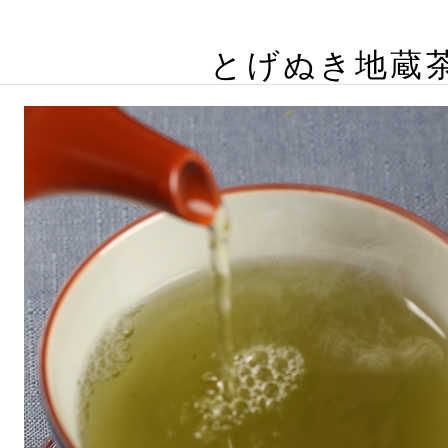
とげぬき地蔵茶