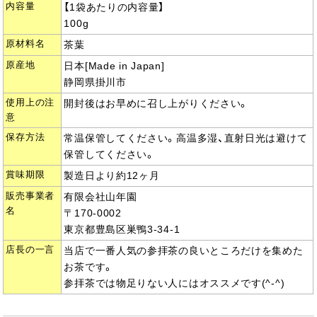
内容量
【1袋あたりの内容量】
100g
原材料名
茶葉
原産地
日本[Made in Japan]
静岡県掛川市
使用上の注
開封後はお早めに召し上がりください。
意
保存方法
常温保管してください。高温多湿、直射日光は避けて
保管してください。
賞味期限
製造日より約12ヶ月
販売事業者
有限会社山年園
名
〒170-0002
東京都豊島区巣鴨3-34-1
店長の一言
当店で一番人気の参拝茶の良いところだけを集めた
お茶です。
参拝茶では物足りない人にはオススメです(^-^)