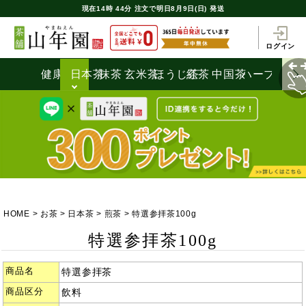
現在
14時
44分
注文で
明日8月9日(日) 発送
ログイン
健康茶
日本茶
抹茶
玄米茶
ほうじ茶
紅茶
中国茶
ハーブティ
HOME
お茶
日本茶
煎茶
特選参拝茶100g
特選参拝茶100g
商品名
特選参拝茶
商品区分
飲料