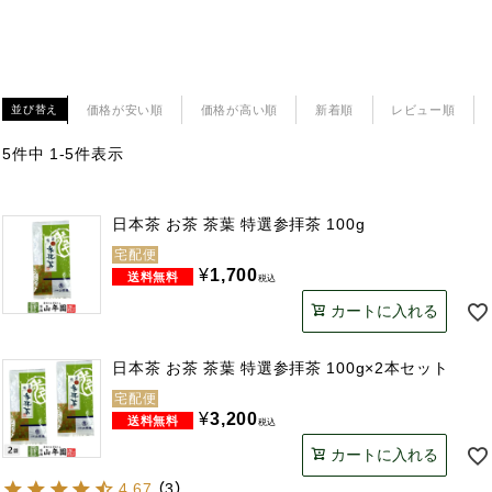
価格が安い順
価格が高い順
新着順
レビュー順
並び替え
5
件中
1
-
5
件表示
日本茶 お茶 茶葉 特選参拝茶 100g
宅配便
¥
1,700
税込
カートに入れる
日本茶 お茶 茶葉 特選参拝茶 100g×2本セット
宅配便
¥
3,200
税込
カートに入れる
4.67
（
3
）