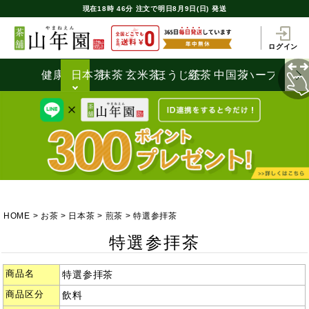
現在
18時
46分
注文で
明日8月9日(日) 発送
ログイン
健康茶
日本茶
抹茶
玄米茶
ほうじ茶
紅茶
中国茶
ハーブティ
HOME
お茶
日本茶
煎茶
特選参拝茶
特選参拝茶
商品名
特選参拝茶
商品区分
飲料