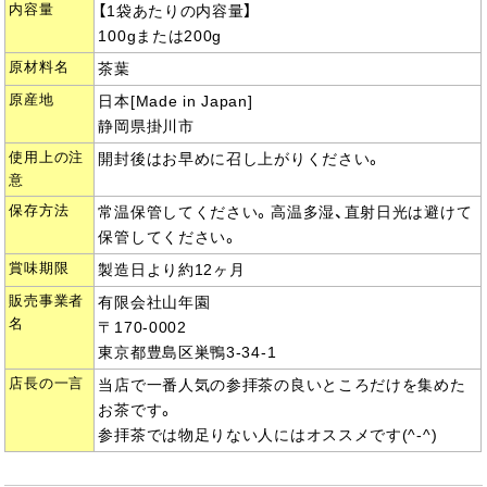
内容量
【1袋あたりの内容量】
100gまたは200g
原材料名
茶葉
原産地
日本[Made in Japan]
静岡県掛川市
使用上の注
開封後はお早めに召し上がりください。
意
保存方法
常温保管してください。高温多湿、直射日光は避けて
保管してください。
賞味期限
製造日より約12ヶ月
販売事業者
有限会社山年園
名
〒170-0002
東京都豊島区巣鴨3-34-1
店長の一言
当店で一番人気の参拝茶の良いところだけを集めた
お茶です。
参拝茶では物足りない人にはオススメです(^-^)