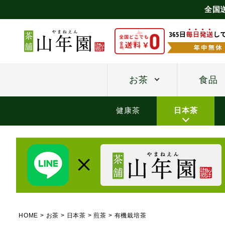
全国
お茶
食品
健康茶
日本茶
HOME
お茶
日本茶
煎茶
有機栽培茶