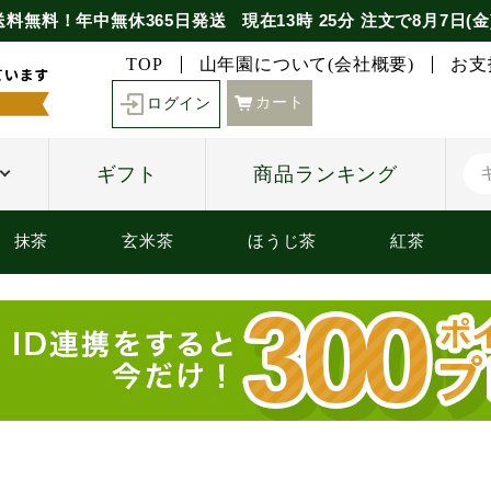
送料無料！年中無休365日発送
現在
13時
25分
注文で
8月7日(金
TOP
山年園について(会社概要)
お支
カート
ログイン
ギフト
商品ランキング
抹茶
玄米茶
ほうじ茶
紅茶