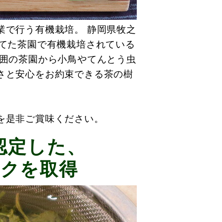
業で行う有機栽培。 静岡県牧之
育てた茶園で有機栽培されている
周囲の茶園から小鳥やてんとう虫
さと安心をお約束できる茶の樹
を是非ご賞味ください。
認定した、
ークを取得