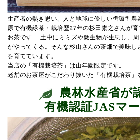
生産者の熱き思い、人と地球に優しい循環型農
原で有機緑茶・栽培歴27年の杉田素之さんが
お茶です。 土中にミミズや微生物が生息し、
がやってくる。そんな杉山さんの茶畑で美味し
を育てています。
当店の「有機栽培茶」は山年園限定です。
老舗のお茶屋がこだわり抜いた「有機栽培茶」
農林水産省が
有機認証JASマ