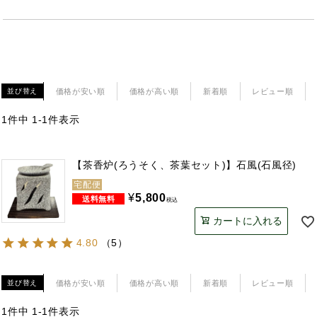
価格が安い順
価格が高い順
新着順
レビュー順
並び替え
1
件中
1
-
1
件表示
【茶香炉(ろうそく、茶葉セット)】石風(石風径)
宅配便
¥
5,800
税込
カートに入れる
4.80
（
5
）
価格が安い順
価格が高い順
新着順
レビュー順
並び替え
1
件中
1
-
1
件表示