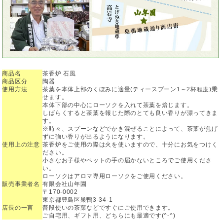
商品名
茶香炉 石風
商品区分
陶器
使用方法
茶葉を本体上部のくぼみに適量(ティースプーン1～2杯程度)乗
せます。
本体下部の中心にローソクを入れて茶葉を焙じます。
しばらくすると茶葉を報じた際のとても良い香りが漂ってきま
す。
※時々、スプーンなどでかき混ぜることによって、茶葉が焦げ
ずに強い香りが出るようになります。
使用上の注意
茶香炉をご使用の際は火を使いますので、十分にお気をつけく
ださい。
小さなお子様やペットの手の届かないところでご使用くださ
い。
ローソクはアロマ専用ローソクをご使用ください。
販売事業者名
有限会社山年園
〒170-0002
東京都豊島区巣鴨3-34-1
店長の一言
普段使いの茶葉などですぐにご使用できます。
ご自宅用、ギフト用、どちらにも最適です(^-^)