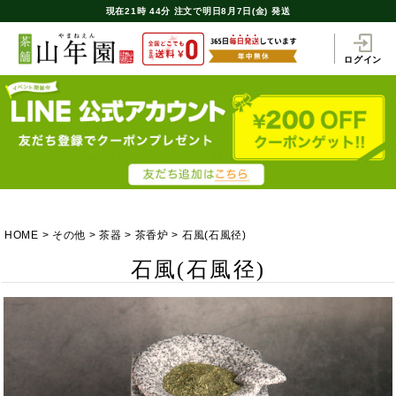
現在
21時
44分
注文で
明日8月7日(金) 発送
ログイン
HOME
その他
茶器
茶香炉
石風(石風径)
石風(石風径)