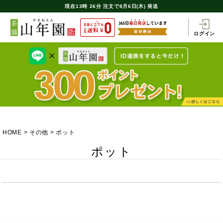
現在
13時
26分
注文で
8月6日(木) 発送
ログイン
HOME
その他
ポット
ポット