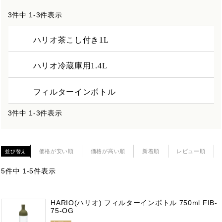
3
件中
1
-
3
件表示
ハリオ茶こし付き1L
ハリオ冷蔵庫用1.4L
フィルターインボトル
3
件中
1
-
3
件表示
価格が安い順
価格が高い順
新着順
レビュー順
並び替え
5
件中
1
-
5
件表示
HARIO(ハリオ) フィルターインボトル 750ml FIB-
75-OG