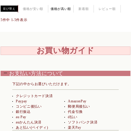
価格が安い順
価格が高い順
新着順
レビュー順
並び替え
5
件中
1
-
5
件表示
お買い物ガイド
お支払い方法について
下記の中からお選びいただけます。
クレジットカード決済
Paypay
AmazonPay
コンビニ後払い
郵便局後払い
銀行振込
代金引換
au Pay
d払い
auかんたん決済
ソフトバンク決済
あと払い(ペイディ)
楽天Pay