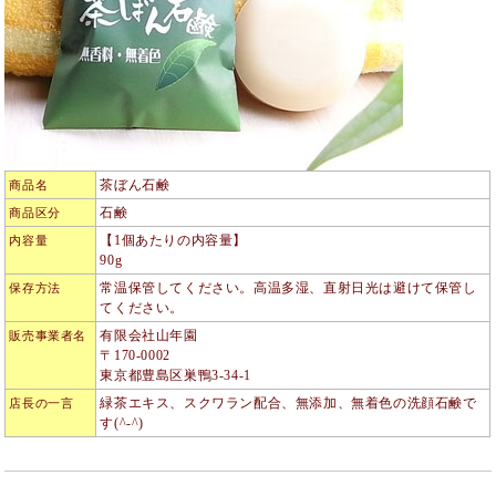
茶ぼん石鹸
商品名
石鹸
商品区分
【1個あたりの内容量】
内容量
90g
常温保管してください。高温多湿、直射日光は避けて保管し
保存方法
てください。
有限会社山年園
販売事業者名
〒170-0002
東京都豊島区巣鴨3-34-1
緑茶エキス、スクワラン配合、無添加、無着色の洗顔石鹸で
店長の一言
す(^-^)