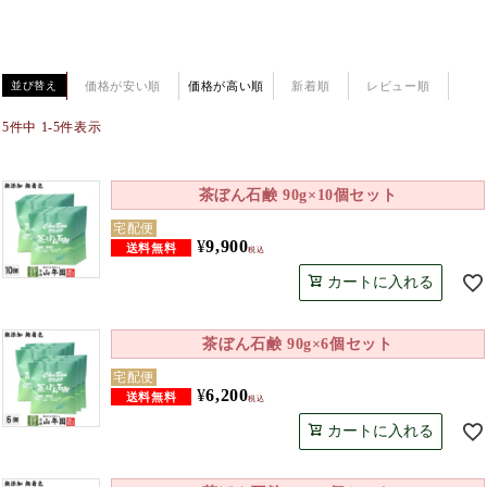
価格が安い順
価格が高い順
新着順
レビュー順
並び替え
5
件中
1
-
5
件表示
茶ぼん石鹸 90g×10個セット
宅配便
¥
9,900
税込
カートに入れる
茶ぼん石鹸 90g×6個セット
宅配便
¥
6,200
税込
カートに入れる