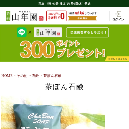
現在
7時
03分
注文で
8月6日(木) 発送
ログイン
HOME
その他
石鹸
茶ぼん石鹸
茶ぼん石鹸