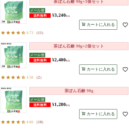
茶ぼん石鹸 90g×3個セット
メール便
¥
3,240
税込
カートに入れる
4.73
（
11
）
茶ぼん石鹸 90g×2個セット
メール便
¥
2,400
税込
カートに入れる
4.50
（
2
）
茶ぼん石鹸 90g
メール便
¥
1,280
税込
カートに入れる
4.60
（
10
）