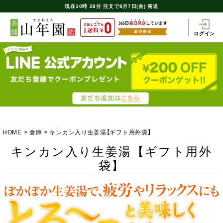
現在
10時
28分
注文で
8月7日(金) 発送
ログイン
HOME
倉庫
キンカン入り生姜湯【ギフト用外袋】
キンカン入り生姜湯【ギフト用外
袋】