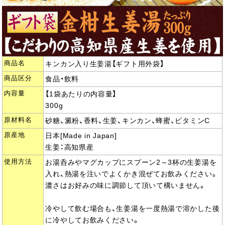
商品名
キンカン入り生姜湯【ギフト用外袋】
商品区分
食品・飲料
内容量
【1袋あたりの内容量】
300g
原材料名
砂糖、澱粉、香料、生姜、キンカン、蜂蜜、ビタミンC
原産地
日本[Made in Japan]
生姜：高知県産
使用方法
お湯呑みやマグカップにスプーン2～3杯の生姜湯を
入れ、熱湯を注いでよくかき混ぜてお飲みください。
濃さはお好みの味に調節して頂いて構いません。
冷やして飲む場合も、生姜湯を一度熱湯で溶かした後
に冷やしてお飲みください。