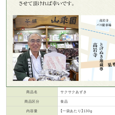
商品名
サクサクあずき
商品区分
食品
内容量
【一袋あたり】130g