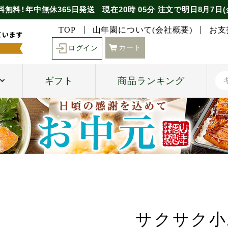
料無料！年中無休365日発送
現在
20時
05分
注文で
明日8月7日(
TOP
山年園について(会社概要)
お支
カート
ログイン
ギフト
商品ランキング
サクサク小