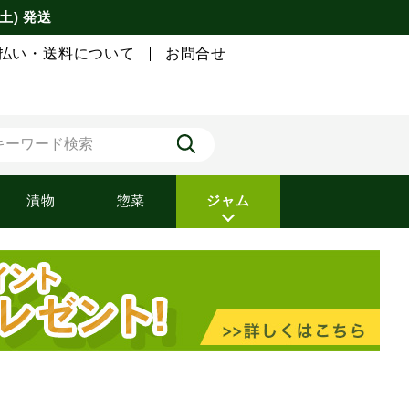
土) 発送
払い・送料について
お問合せ
漬物
惣菜
ジャム