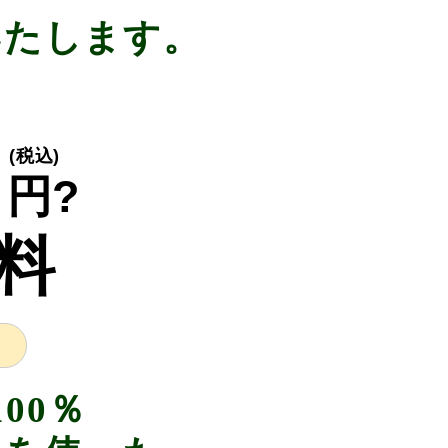
いたします。
り
(税込)
円?
料
00％