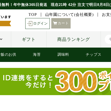
料無料！年中無休365日発送
現在
21時
42分
注文で
明日8月8日(
TOP
山年園について(会社概要)
お支
カート
ログイン
ギフト
商品ランキング
ご飯のお供
海苔
調味料
チップス