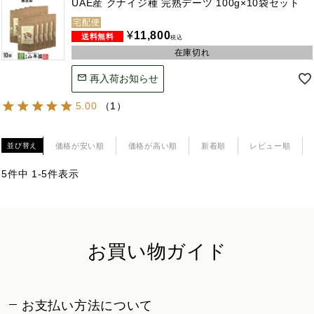
UAE産 クナイジ種 完熟デーツ 100g×10袋セット
宅配便
¥
11,800
税込
在庫切れ
再入荷お知らせ
5.00
（
1
）
価格が安い順
価格が高い順
新着順
レビュー順
並び替え
5
件中
1
-
5
件表示
お買い物ガイド
お支払い方法について