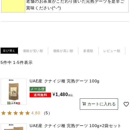
老舗のお茶屋がこだわり抜いた完熟デーツを是非ご
賞味ください(^-^)
価格が安い順
価格が高い順
新着順
レビュー順
並び替え
5
件中
1
-
5
件表示
UAE産 クナイジ種 完熟デーツ 100g
メール便
¥
1,480
税込
カートに入れる
4.80
（
5
）
UAE産 クナイジ種 完熟デーツ 100g×2袋セット