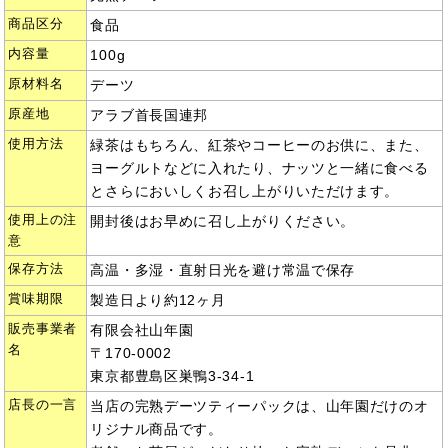
商品区分
食品
内容量
100g
原材料名
デーツ
原産地
アラブ首長国連邦
使用方法
緑茶はもちろん、紅茶やコーヒーのお供に、また、
ヨーグルトなどに入れたり、ナッツと一緒に食べる
とさらにおいしくお召し上がりいただけます。
使用上の注
開封後はお早めに召し上がりください。
意
保存方法
高温・多湿・直射日光を避け常温で保存
賞味期限
製造日より約12ヶ月
販売事業者
有限会社山年園
名
〒170-0002
東京都豊島区巣鴨3-34-1
店長の一言
当店の完熟デーツティーパックは、山年園だけのオ
リジナル商品です。