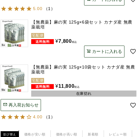
5.00
（
1
）
【無農薬】麻の実 125g×6袋セット カナダ産 無農
薬栽培
宅配便
¥
7,800
税込
カートに入れる
【無農薬】麻の実 125g×10袋セット カナダ産 無農
薬栽培
宅配便
¥
11,800
税込
在庫切れ
再入荷お知らせ
4.00
（
1
）
価格が安い順
価格が高い順
新着順
レビュー順
並び替え