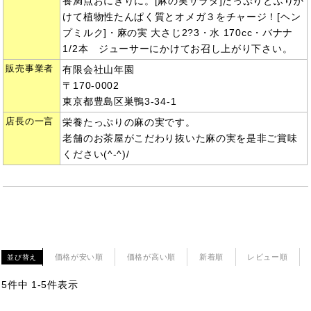
養満点おにぎりに。[麻の実サラダ]たっぷりとふりか
けて植物性たんぱく質とオメガ３をチャージ！[ヘン
プミルク]・麻の実 大さじ2?3・水 170cc・バナナ
1/2本 ジューサーにかけてお召し上がり下さい。
販売事業者
有限会社山年園
〒170-0002
東京都豊島区巣鴨3-34-1
店長の一言
栄養たっぷりの麻の実です。
老舗のお茶屋がこだわり抜いた麻の実を是非ご賞味
ください(^-^)/
価格が安い順
価格が高い順
新着順
レビュー順
並び替え
5
件中
1
-
5
件表示