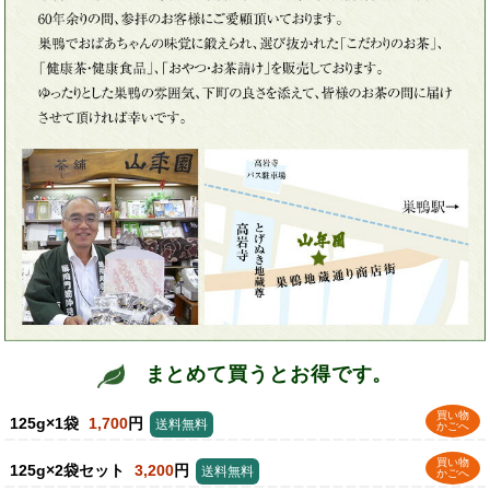
まとめて買うとお得です。
買い物
125g×1袋
1,700
円
送料無料
かごへ
買い物
125g×2袋セット
3,200
円
送料無料
かごへ