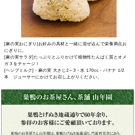
[麻の実おにぎり]お好みの具材と一緒に混ぜ込んで栄養満点お
にぎりに。
[麻の実サラダ]たっぷりとふりかけて植物性たんぱく質とオメ
ガ３をチャージ！
[ヘンプミルク]・麻の実 大さじ2～3・水 170cc・バナナ 1/2
本 ジューサーにかけてお召し上がりください。