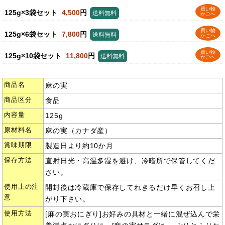
買い物
125g×3袋セット
4,500
円
送料無料
かごへ
買い物
125g×6袋セット
7,800
円
送料無料
かごへ
買い物
125g×10袋セット
11,800
円
送料無料
かごへ
商品名
麻の実
商品区分
食品
内容量
125g
原材料名
麻の実（カナダ産）
賞味期限
製造日より約10か月
保存方法
直射日光・高温多湿を避け、冷暗所で保管してくだ
さい。
使用上の注
開封後は冷蔵庫で保存してれきるだけ早くお召し上
意
がり下さい。
使用方法
[麻の実おにぎり]お好みの具材と一緒に混ぜ込んで栄