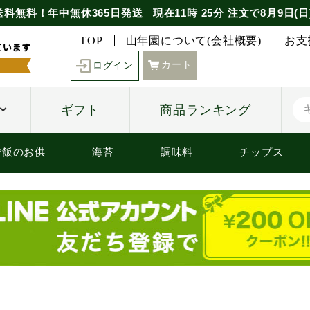
送料無料！年中無休365日発送
現在
11時
25分
注文で
8月9日(日
TOP
山年園について(会社概要)
お支
カート
ログイン
ギフト
商品ランキング
ご飯のお供
海苔
調味料
チップス