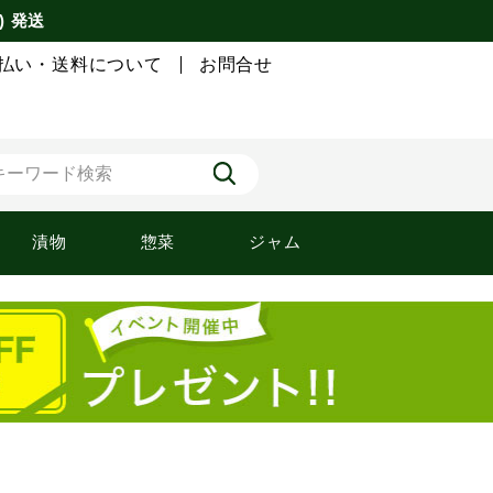
) 発送
払い・送料について
お問合せ
漬物
惣菜
ジャム