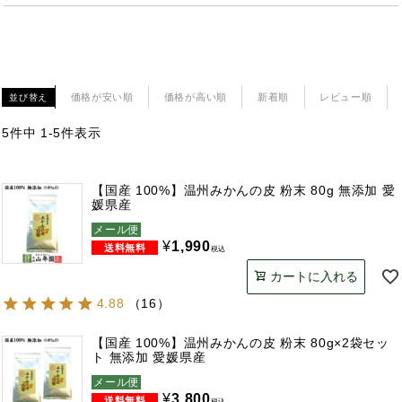
価格が安い順
価格が高い順
新着順
レビュー順
並び替え
5
件中
1
-
5
件表示
【国産 100%】温州みかんの皮 粉末 80g 無添加 愛
媛県産
メール便
¥
1,990
税込
カートに入れる
4.88
（
16
）
【国産 100%】温州みかんの皮 粉末 80g×2袋セッ
ト 無添加 愛媛県産
メール便
¥
3,800
税込