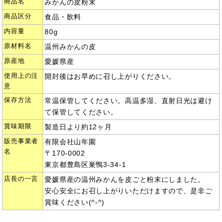
商品名
みかんの皮粉末
商品区分
食品・飲料
内容量
80g
原材料名
温州みかんの皮
原産地
愛媛県産
使用上の注
開封後はお早めに召し上がりください。
意
保存方法
常温保管してください。高温多湿、直射日光は避け
て保管してください。
賞味期限
製造日より約12ヶ月
販売事業者
有限会社山年園
名
〒170-0002
東京都豊島区巣鴨3-34-1
店長の一言
愛媛県産の温州みかんを皮ごと粉末にしました。
安心安全にお召し上がりいただけますので、是非ご
賞味ください(^-^)