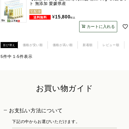
ト 無添加 愛媛県産
宅配便
¥
15,800
税込
カートに入れる
価格が安い順
価格が高い順
新着順
レビュー順
並び替え
5
件中
1
-
5
件表示
お買い物ガイド
お支払い方法について
下記の中からお選びいただけます。