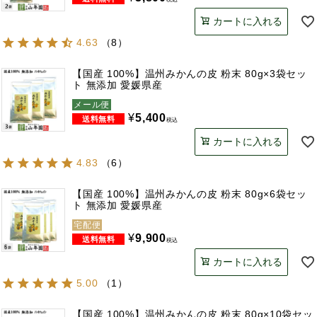
カートに入れる
4.63
（
8
）
【国産 100%】温州みかんの皮 粉末 80g×3袋セッ
ト 無添加 愛媛県産
メール便
¥
5,400
税込
カートに入れる
4.83
（
6
）
【国産 100%】温州みかんの皮 粉末 80g×6袋セッ
ト 無添加 愛媛県産
宅配便
¥
9,900
税込
カートに入れる
5.00
（
1
）
【国産 100%】温州みかんの皮 粉末 80g×10袋セッ