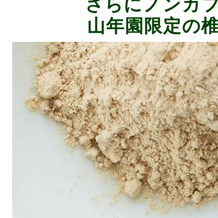
さらにノンカ
山年園限定の