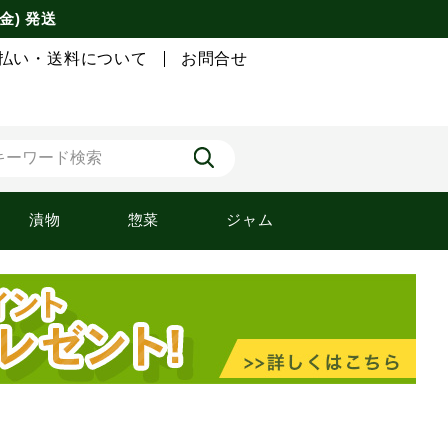
金) 発送
払い・送料について
お問合せ
漬物
惣菜
ジャム