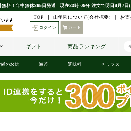
料無料！年中無休365日発送
現在
23時
09分
注文で
明日8月7日(
TOP
山年園について(会社概要)
お支
カート
ログイン
ギフト
商品ランキング
ご飯のお供
海苔
調味料
チップス