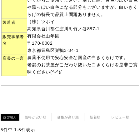
いてからご使用ください。戻した際、黄色っぽい白色
や黒っぽい白色になる部分もございますが、白いきく
らげの特長で品質上問題ありません。
（株）ツボイ
製造者
高知県吾川郡仁淀川町竹ノ谷887-1
有限会社山年園
販売事業者
〒170-0002
名
東京都豊島区巣鴨3-34-1
農薬不使用で安心安全な国産の白きくらげです。
店長の一言
老舗のお茶屋がこだわり抜いた白きくらげを是非ご賞
味ください(^-^)/
価格が安い順
価格が高い順
新着順
レビュー順
並び替え
5
件中
1
-
5
件表示