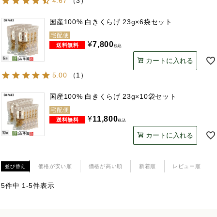
4.67
（
3
）
国産100% 白きくらげ 23g×6袋セット
宅配便
¥
7,800
税込
カートに入れる
5.00
（
1
）
国産100% 白きくらげ 23g×10袋セット
宅配便
¥
11,800
税込
カートに入れる
価格が安い順
価格が高い順
新着順
レビュー順
並び替え
5
件中
1
-
5
件表示