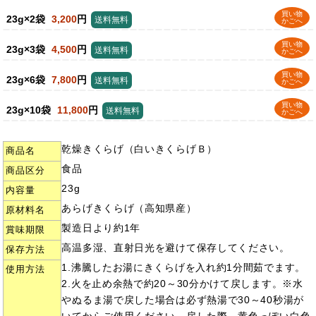
買い物
23g×2袋
3,200
円
送料無料
かごへ
買い物
23g×3袋
4,500
円
送料無料
かごへ
買い物
23g×6袋
7,800
円
送料無料
かごへ
買い物
23g×10袋
11,800
円
送料無料
かごへ
乾燥きくらげ（白いきくらげＢ）
商品名
食品
商品区分
23g
内容量
あらげきくらげ（高知県産）
原材料名
製造日より約1年
賞味期限
高温多湿、直射日光を避けて保存してください。
保存方法
1.沸騰したお湯にきくらげを入れ約1分間茹でます。
使用方法
2.火を止め余熱で約20～30分かけて戻します。※水
やぬるま湯で戻した場合は必ず熱湯で30～40秒湯が