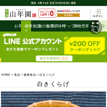
現在
2時
01分
注文で
8月9日(日) 発送
ログイン
お茶うけ
健康食品
ご飯のお供
海苔
調味料
チップス
漬物
惣菜
ジャム
HOME
食品
健康食品
白きくらげ
白きくらげ