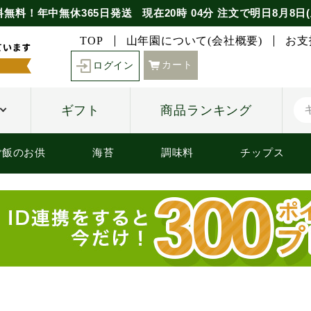
料無料！年中無休365日発送
現在
20時
04分
注文で
明日8月8日(
TOP
山年園について(会社概要)
お支
カート
ログイン
ギフト
商品ランキング
ご飯のお供
海苔
調味料
チップス