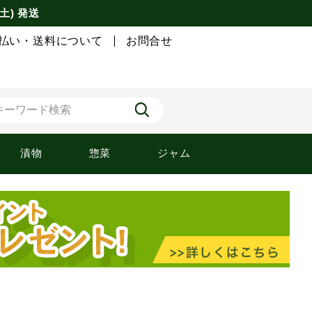
土) 発送
払い・送料について
お問合せ
漬物
惣菜
ジャム