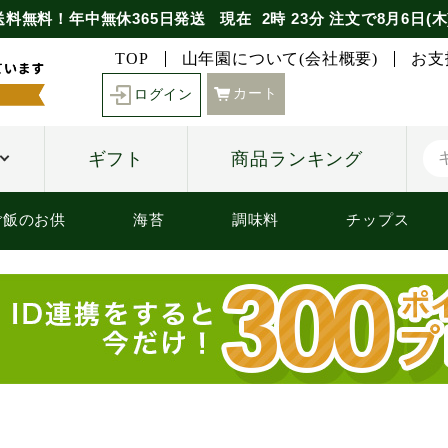
送料無料！年中無休365日発送
現在
2時
23分
注文で
8月6日(木
TOP
山年園について(会社概要)
お支
カート
ログイン
ギフト
商品ランキング
ご飯のお供
海苔
調味料
チップス