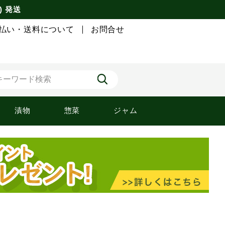
) 発送
払い・送料について
お問合せ
漬物
惣菜
ジャム