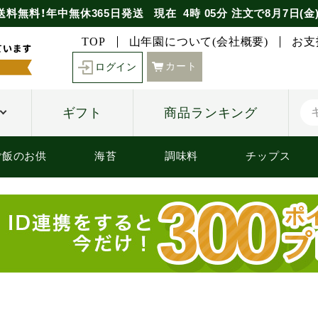
送料無料！年中無休365日発送
現在
4時
05分
注文で
8月7日(金
TOP
山年園について(会社概要)
お支
カート
ログイン
ギフト
商品ランキング
ご飯のお供
海苔
調味料
チップス