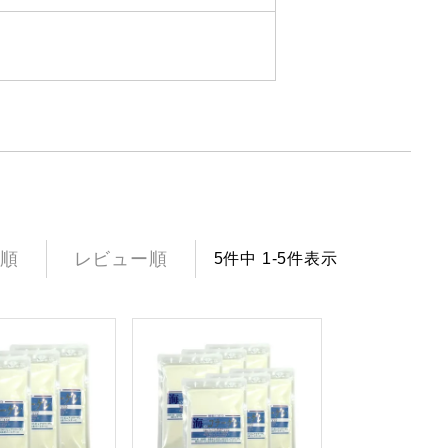
順
レビュー順
5
件中
1
-
5
件表示