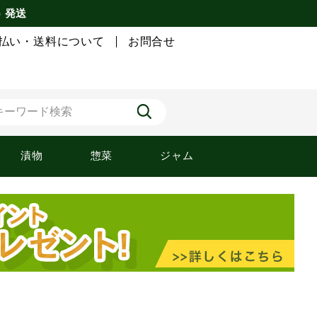
) 発送
払い・送料について
お問合せ
漬物
惣菜
ジャム