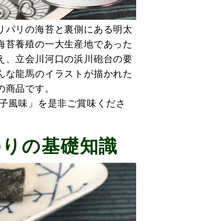
リパリの海苔と裏側にある明太
海苔養殖の一大生産地であった
え、立会川河口の浜川砲台の要
んな龍馬のイラストが描かれた
の商品です。
太子風味」を是非ご賞味くださ
のりの基礎知識