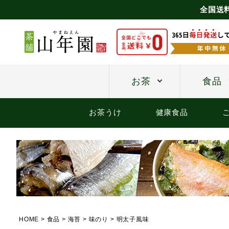
全国送
お茶
食品
お茶うけ
健康食品
HOME
食品
海苔
味のり
明太子風味