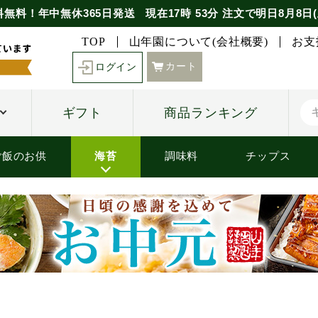
料無料！年中無休365日発送
現在
17時
53分
注文で
明日8月8日(
TOP
山年園について(会社概要)
お支
カート
ログイン
ギフト
商品ランキング
ご飯のお供
海苔
調味料
チップス