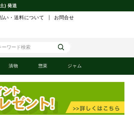
土) 発送
払い・送料について
お問合せ
漬物
惣菜
ジャム