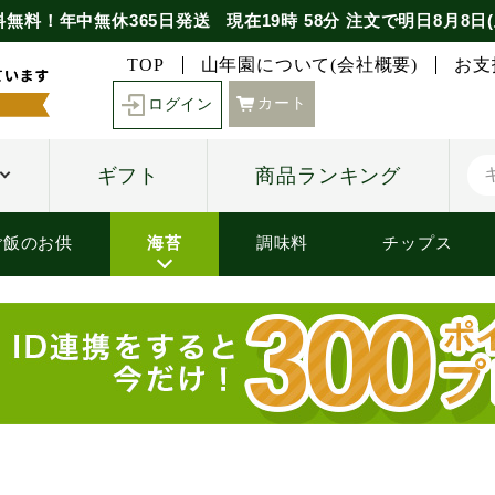
料無料！年中無休365日発送
現在
19時
58分
注文で
明日8月8日(
TOP
山年園について(会社概要)
お支
カート
ログイン
ギフト
商品ランキング
ご飯のお供
海苔
調味料
チップス