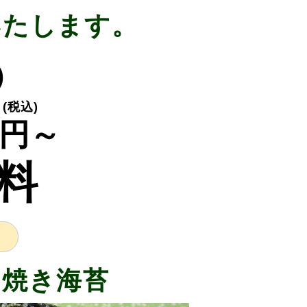
いたします。
)
(税込)
円～
料
％焼き海苔