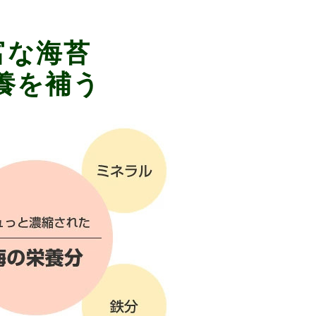
富な海苔
養を補う