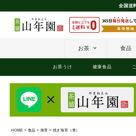
全国送
お茶
食品
お茶うけ
健康食品
HOME
食品
海苔
焼き海苔（青）