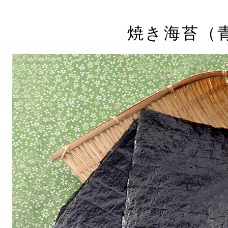
焼き海苔（