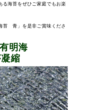
ある海苔をぜひご家庭でもお楽
海苔 青」を是非ご賞味くださ
 有明海
が凝縮