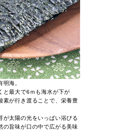
有明海。
くと最大で6ｍも海水が下が
酸素が行き渡ることで、栄養豊
苔が太陽の光をいっぱい浴びる
然の旨味が口の中で広がる美味