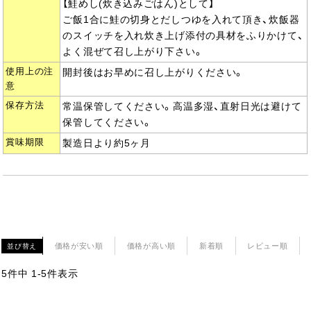
【鮭めし(炊き込みごはん)として】
ご飯1合に鮭の切身とだしつゆを入れて頂き、炊飯器
のスイッチを入れ炊き上げ添付の具材をふりかけて、
よく混ぜて召し上がり下さい。
使用上の注
開封後はお早めに召し上がりください。
意
保存方法
常温保管してください。高温多湿、直射日光は避けて
保管してください。
賞味期限
製造日より約5ヶ月
価格が安い順
価格が高い順
新着順
レビュー順
並び替え
5
件中
1
-
5
件表示