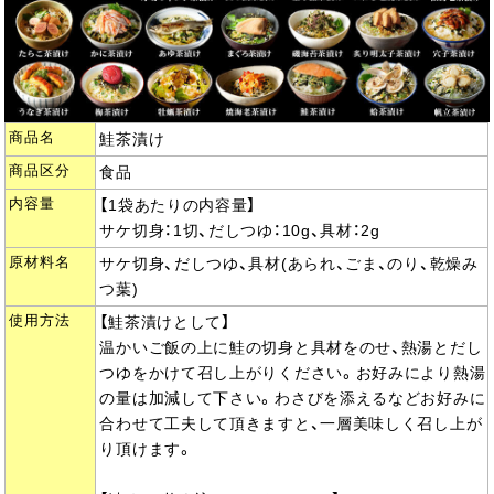
商品名
鮭茶漬け
商品区分
食品
内容量
【1袋あたりの内容量】
サケ切身：1切、だしつゆ：10g、具材：2g
原材料名
サケ切身、だしつゆ、具材(あられ、ごま、のり、乾燥み
つ葉)
使用方法
【鮭茶漬けとして】
温かいご飯の上に鮭の切身と具材をのせ、熱湯とだし
つゆをかけて召し上がりください。お好みにより熱湯
の量は加減して下さい。わさびを添えるなどお好みに
合わせて工夫して頂きますと、一層美味しく召し上が
り頂けます。