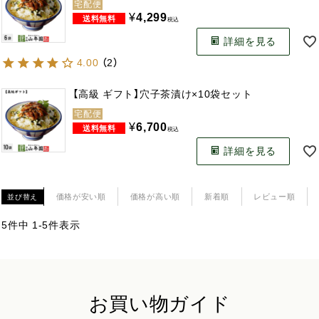
宅配便
¥
4,299
税込
詳細を見る
4.00
（
2
）
【高級 ギフト】穴子茶漬け×10袋セット
宅配便
¥
6,700
税込
詳細を見る
価格が安い順
価格が高い順
新着順
レビュー順
並び替え
5
件中
1
-
5
件表示
お買い物ガイド