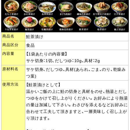
商品名
鮭茶漬け
商品区分
食品
内容量
【1袋あたりの内容量】
サケ切身：1切、だしつゆ：10g、具材：2g
原材料名
サケ切身、だしつゆ、具材(あられ、ごま、のり、乾燥み
つ葉)
使用方法
【鮭茶漬けとして】
温かいご飯の上に鮭の切身と具材をのせ、熱湯とだし
つゆをかけて召し上がりください。お好みにより熱湯
の量は加減して下さい。わさびを添えるなどお好みに
合わせて工夫して頂きますと、一層美味しく召し上が
り頂けます。