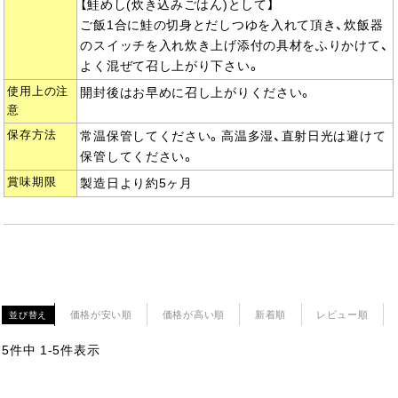
【鮭めし(炊き込みごはん)として】
ご飯1合に鮭の切身とだしつゆを入れて頂き、炊飯器
のスイッチを入れ炊き上げ添付の具材をふりかけて、
よく混ぜて召し上がり下さい。
使用上の注
開封後はお早めに召し上がりください。
意
保存方法
常温保管してください。高温多湿、直射日光は避けて
保管してください。
賞味期限
製造日より約5ヶ月
価格が安い順
価格が高い順
新着順
レビュー順
並び替え
5
件中
1
-
5
件表示