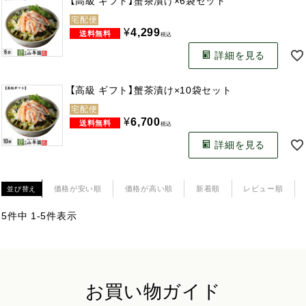
【高級 ギフト】蟹茶漬け×6袋セット
宅配便
¥
4,299
税込
詳細を見る
【高級 ギフト】蟹茶漬け×10袋セット
宅配便
¥
6,700
税込
詳細を見る
価格が安い順
価格が高い順
新着順
レビュー順
並び替え
5
件中
1
-
5
件表示
お買い物ガイド