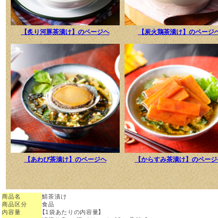
商品名
鯖茶漬け
商品区分
食品
内容量
【1袋あたりの内容量】