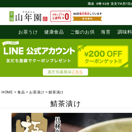
現在
8時
02分
注文で
8月7日(
お茶うけ
健康食品
ご飯のお供
海苔
調味
HOME
食品
お茶漬け
鯖茶漬け
鯖茶漬け