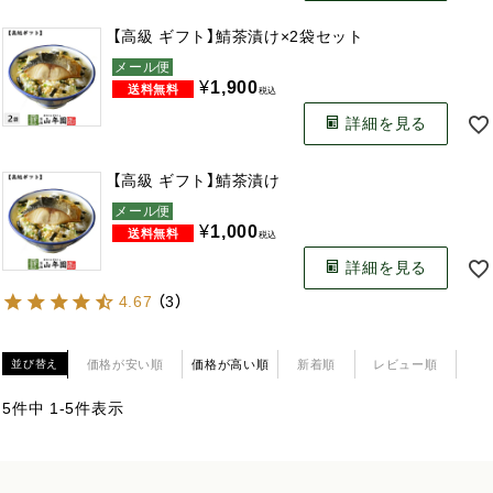
【高級 ギフト】鯖茶漬け×2袋セット
メール便
¥
1,900
税込
詳細を見る
【高級 ギフト】鯖茶漬け
メール便
¥
1,000
税込
詳細を見る
4.67
（
3
）
価格が安い順
価格が高い順
新着順
レビュー順
並び替え
5
件中
1
-
5
件表示