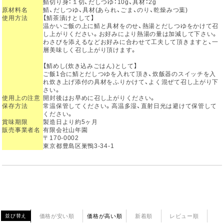
鯖切り身：１切、だしつゆ：10g、具材：2g
原材料名
鯖、だしつゆ、具材(あられ、ごま、のり、乾燥みつ葉)
使用方法
【鯖茶漬けとして】
温かいご飯の上に鯖と具材をのせ、熱湯とだしつゆをかけて召
し上がりください。お好みにより熱湯の量は加減して下さい。
わさびを添えるなどお好みに合わせて工夫して頂きますと、一
層美味しく召し上がり頂けます。
【鯖めし(炊き込みごはん)として】
ご飯1合に鯖とだしつゆを入れて頂き、炊飯器のスイッチを入
れ炊き上げ添付の具材をふりかけて、よく混ぜて召し上がり下
さい。
使用上の注意
開封後はお早めに召し上がりください。
保存方法
常温保管してください。高温多湿、直射日光は避けて保管して
ください。
賞味期限
製造日より約5ヶ月
販売事業者名
有限会社山年園
〒170-0002
東京都豊島区巣鴨3-34-1
価格が安い順
価格が高い順
新着順
レビュー順
並び替え