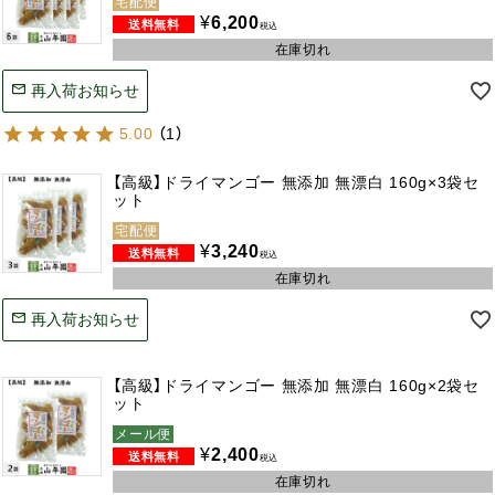
宅配便
¥
6,200
税込
在庫切れ
再入荷お知らせ
5.00
（
1
）
【高級】ドライマンゴー 無添加 無漂白 160g×3袋セ
ット
宅配便
¥
3,240
税込
在庫切れ
再入荷お知らせ
【高級】ドライマンゴー 無添加 無漂白 160g×2袋セ
ット
メール便
¥
2,400
税込
在庫切れ