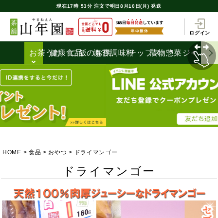
現在
17時
53分
注文で
明日8月10日(月) 発送
ログイン
お茶うけ
健康食品
ご飯のお供
海苔
調味料
チップス
漬物
惣菜
ジャム
HOME
食品
おやつ
ドライマンゴー
ドライマンゴー