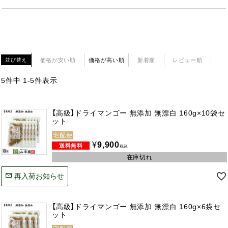
価格が安い順
価格が高い順
新着順
レビュー順
並び替え
5
件中
1
-
5
件表示
【高級】ドライマンゴー 無添加 無漂白 160g×10袋セ
ット
宅配便
¥
9,900
税込
在庫切れ
再入荷お知らせ
【高級】ドライマンゴー 無添加 無漂白 160g×6袋セ
ット