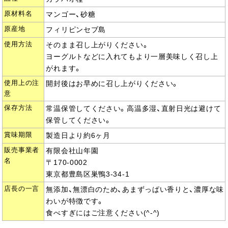
原材料名
マンゴー、砂糖
原産地
フィリピンセブ島
使用方法
そのまま召し上がりください。
ヨーグルトなどに入れてもより一層美味しく召し上
がれます。
使用上の注
開封後はお早めに召し上がりください。
意
保存方法
常温保管してください。高温多湿、直射日光は避けて
保管してください。
賞味期限
製造日より約6ヶ月
販売事業者
有限会社山年園
名
〒170-0002
東京都豊島区巣鴨3-34-1
店長の一言
無添加、無漂白のため、あまずっぱい香りと、濃厚な味
わいが特徴です。
食べすぎにはご注意ください(^-^)