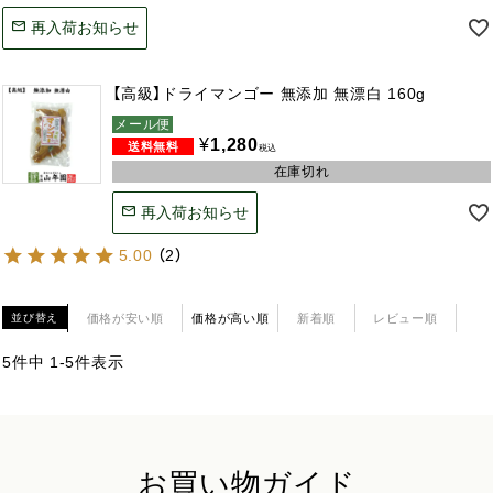
再入荷お知らせ
【高級】ドライマンゴー 無添加 無漂白 160g
メール便
¥
1,280
税込
在庫切れ
再入荷お知らせ
5.00
（
2
）
価格が安い順
価格が高い順
新着順
レビュー順
並び替え
5
件中
1
-
5
件表示
お買い物ガイド