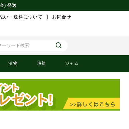
金) 発送
払い・送料について
お問合せ
漬物
惣菜
ジャム