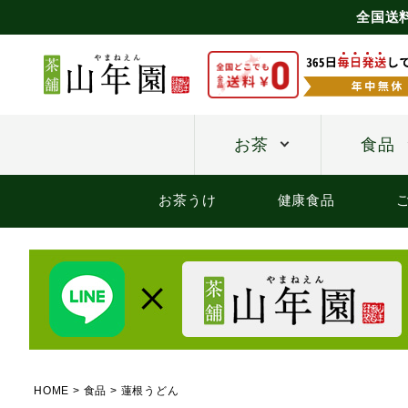
全国送
お茶
食品
お茶うけ
健康食品
HOME
食品
蓮根うどん