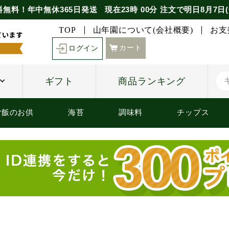
料無料！年中無休365日発送
現在
23時
00分
注文で
明日8月7日(
TOP
山年園について(会社概要)
お支
カート
ログイン
ギフト
商品ランキング
ご飯のお供
海苔
調味料
チップス