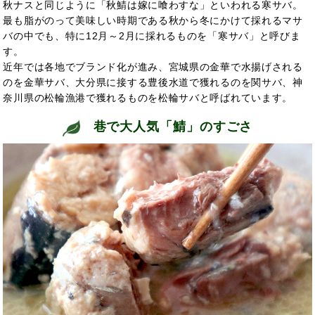
秋ナスと同じように「秋鯖は嫁に喰わすな」といわれる寒サバ。
最も脂がのって美味しい時期である秋から冬にかけて採れるマサ
バの中でも、特に12月～2月に採れるものを「寒サバ」と呼びま
す。
近年では各地でブランド化が進み、宮城県の金華で水揚げされる
のを金華サバ、大分県に接する豊後水道で獲れるのを関サバ、神
奈川県の松輪漁港で獲れるものを松輪サバと呼ばれています。
巷で大人気「鯖」のすごさ