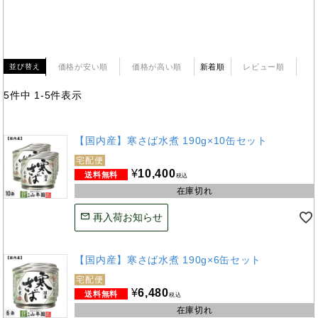
価格が安い順
価格が高い順
新着順
レビュー順
並び替え
5
件中
1
-
5
件表示
【国内産】寒さば水煮 190g×10缶セット
宅配便
¥
10,400
税込
在庫切れ
再入荷お知らせ
【国内産】寒さば水煮 190g×6缶セット
宅配便
¥
6,480
税込
在庫切れ