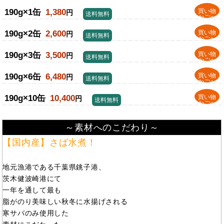
190g×1缶
1,380
買い物
円
送料無料
かごへ
190g×2缶
2,600
買い物
円
送料無料
かごへ
190g×3缶
3,500
買い物
円
送料無料
かごへ
190g×6缶
6,480
買い物
円
送料無料
かごへ
190g×10缶
10,400
買い物
円
送料無料
かごへ
～素材へのこだわり～
【国内産】さば水煮！
地元漁港である千葉県銚子港、
茨木健波崎港にて
一年を通して最も
脂がのり美味しい秋冬に水揚げされる
寒サバのみ使用した