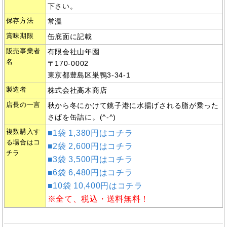
下さい。
保存方法
常温
賞味期限
缶底面に記載
販売事業者
有限会社山年園
名
〒170-0002
東京都豊島区巣鴨3-34-1
製造者
株式会社高木商店
店長の一言
秋から冬にかけて銚子港に水揚げされる脂が乗った
さばを缶詰に。(^-^)
複数購入す
■1袋 1,380円はコチラ
る場合はコ
■2袋 2,600円はコチラ
チラ
■3袋 3,500円はコチラ
■6袋 6,480円はコチラ
■10袋 10,400円はコチラ
※全て、税込・送料無料！