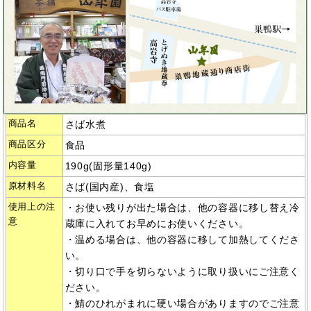
商品名
さば水煮
商品区分
食品
内容量
190g(固形量140g)
原材料名
さば(国内産)、食塩
使用上の注
・お使い残りが出た場合は、他の容器に移し替え冷
意
蔵庫に入れてお早めにお使いください。
・温める場合は、他の容器に移して加熱してくださ
い。
・切り口で手を切らないように取り扱いにご注意く
ださい。
・鯖のひれがまれに硬い場合がありますのでご注意