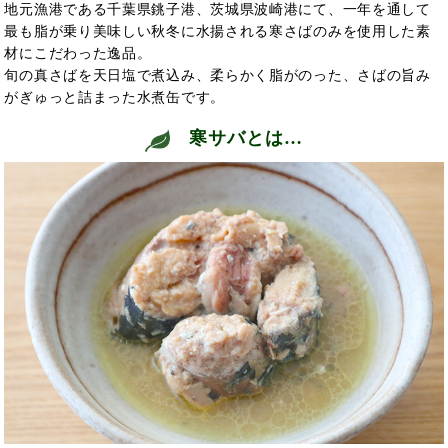
地元漁港である千葉県銚子港、茨城県波崎港にて、一年を通して
最も脂が乗り美味しい秋冬に水揚される寒さばのみを使用した素
材にこだわった逸品。
旬の真さばを天日塩で煮込み、柔らかく脂がのった、さばの旨み
がぎゅっと詰まった水煮缶です。
寒サバとは…