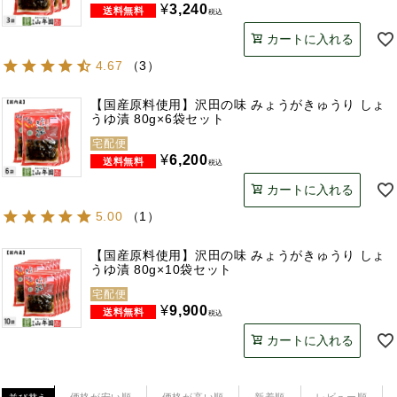
¥
3,240
税込
カートに入れる
4.67
（
3
）
【国産原料使用】沢田の味 みょうがきゅうり しょ
うゆ漬 80g×6袋セット
宅配便
¥
6,200
税込
カートに入れる
5.00
（
1
）
【国産原料使用】沢田の味 みょうがきゅうり しょ
うゆ漬 80g×10袋セット
宅配便
¥
9,900
税込
カートに入れる