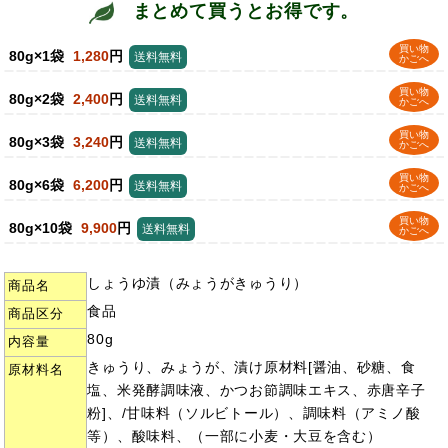
まとめて買うとお得です。
買い物
80g×1袋
1,280
円
送料無料
かごへ
買い物
80g×2袋
2,400
円
送料無料
かごへ
買い物
80g×3袋
3,240
円
送料無料
かごへ
買い物
80g×6袋
6,200
円
送料無料
かごへ
買い物
80g×10袋
9,900
円
送料無料
かごへ
しょうゆ漬（みょうがきゅうり）
商品名
食品
商品区分
80g
内容量
きゅうり、みょうが、漬け原材料[醤油、砂糖、食
原材料名
塩、米発酵調味液、かつお節調味エキス、赤唐辛子
粉]、/甘味料（ソルビトール）、調味料（アミノ酸
等）、酸味料、（一部に小麦・大豆を含む）