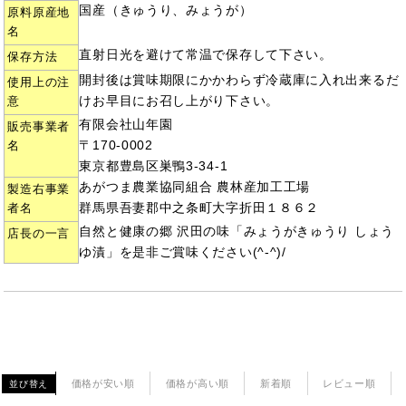
国産（きゅうり、みょうが）
原料原産地
名
直射日光を避けて常温で保存して下さい。
保存方法
開封後は賞味期限にかかわらず冷蔵庫に入れ出来るだ
使用上の注
けお早目にお召し上がり下さい。
意
有限会社山年園
販売事業者
〒170-0002
名
東京都豊島区巣鴨3-34-1
あがつま農業協同組合 農林産加工工場
製造右事業
群馬県吾妻郡中之条町大字折田１８６２
者名
自然と健康の郷 沢田の味「みょうがきゅうり しょう
店長の一言
ゆ漬」を是非ご賞味ください(^-^)/
価格が安い順
価格が高い順
新着順
レビュー順
並び替え