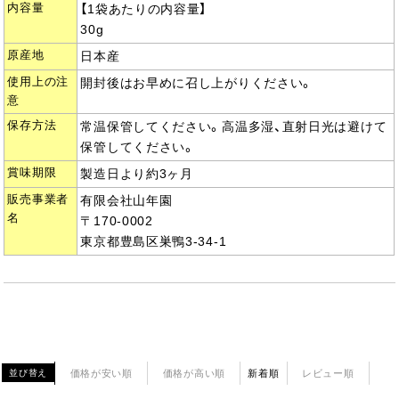
内容量
【1袋あたりの内容量】
30g
原産地
日本産
使用上の注
開封後はお早めに召し上がりください。
意
保存方法
常温保管してください。高温多湿、直射日光は避けて
保管してください。
賞味期限
製造日より約3ヶ月
販売事業者
有限会社山年園
名
〒170-0002
東京都豊島区巣鴨3-34-1
価格が安い順
価格が高い順
新着順
レビュー順
並び替え