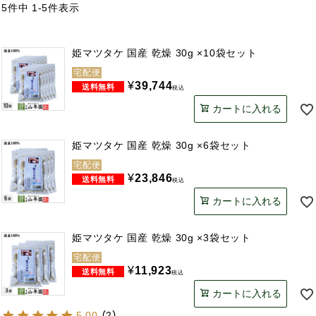
5
件中
1
-
5
件表示
姫マツタケ 国産 乾燥 30g ×10袋セット
宅配便
¥
39,744
税込
カートに入れる
姫マツタケ 国産 乾燥 30g ×6袋セット
宅配便
¥
23,846
税込
カートに入れる
姫マツタケ 国産 乾燥 30g ×3袋セット
宅配便
¥
11,923
税込
カートに入れる
5.00
（
2
）