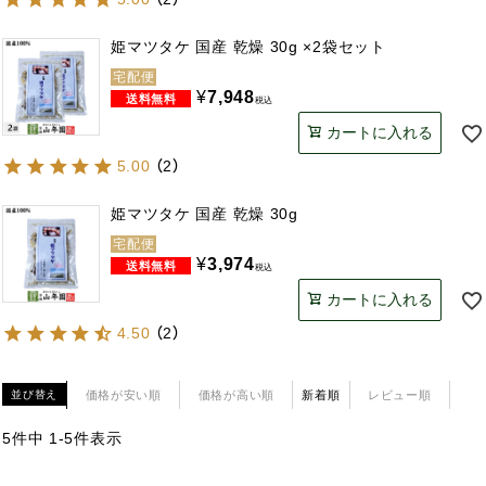
姫マツタケ 国産 乾燥 30g ×2袋セット
宅配便
¥
7,948
税込
カートに入れる
5.00
（
2
）
姫マツタケ 国産 乾燥 30g
宅配便
¥
3,974
税込
カートに入れる
4.50
（
2
）
価格が安い順
価格が高い順
新着順
レビュー順
並び替え
5
件中
1
-
5
件表示