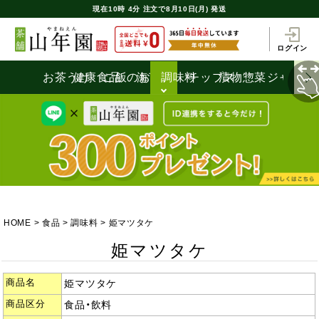
現在
10時
4分
注文で
8月10日(月) 発送
ログイン
お茶うけ
健康食品
ご飯のお供
海苔
調味料
チップス
漬物
惣菜
ジャム
HOME
食品
調味料
姫マツタケ
姫マツタケ
商品名
姫マツタケ
商品区分
食品・飲料